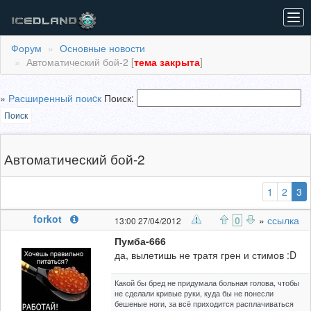
Tog
navi
Форум
Основные новости
Автоматический бой-2 [
тема закрыта
]
»
Расширенный поиcк
Поиск:
Поиск
Автоматический бой-2
(
1
2
3
forkot
0
»
ссылка
13:00 27/04/2012
Пумба-666
да, вылетишь не тратя грен и стимов :D
Какой бы бред не придумала больная голова, чтобы
не сделали кривые руки, куда бы не понесли
бешеные ноги, за всё приходится расплачиваться