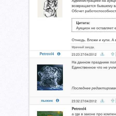
Администрацией на аукци
возвращается бывшему в
Обсчет работоспособност
Цитата:
Аукцион не оставляет 
Отнюдь. Вложи и купи. А 
Мрачный зануда.
Petrovi4
23:23 27/04/2012
На данном празднике полу
Единственное что не учли
Последнее редактирован
пыжик
23:32 27/04/2012
Petrovi4
а где в законе про компе