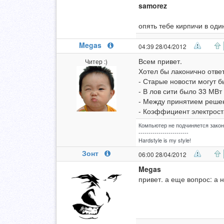
samorez
опять тебе кирпичи в оди
Megas
04:39 28/04/2012
Всем привет.
Читер :)
Хотел бы лаконично ответ
- Старые новости могут б
- В лов сити было 33 МВт
- Между принятием реше
- Коэффициент электроста
Компьютер не подчиняется закон
-------------------------
Hardstyle is my style!
Зонт
06:00 28/04/2012
Megas
привет. а еще вопрос: а