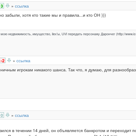
3
»
ссылка
о забыли, хотя кто такие мы и правила...и кто ОН )))
мою недвижимость, имущество, ilex'ы, UVI передать персонажу Дарончег (http://www.ice
-2
»
ссылка
ничным игрокам никакого шанса. Так что, я думаю, для разнообраз
0
»
ссылка
озился в течении 14 дней, он объявляется банкротом и переходит 