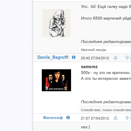
Упс. :lol: Ещё галку надо б
Итого 6500 кирпичей уйдё
Последнее редактирован
Мрачный зануда.
Danila_Bagrofff
20:43 27/04/2012
samorez
500к - ну это не критично.
А это ты интересно замет
Последнее редактирован
Спокойствие, только спокойствие
Философ
21:57 27/04/2012
хех:)