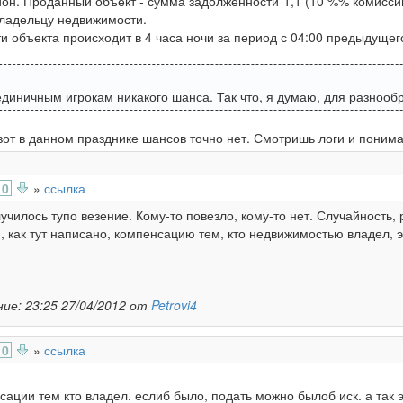
он. Проданный объект - сумма задолженности*1,1 (10 %% комиссии
ладельцу недвижимости.
и объекта происходит в 4 часа ночи за период с 04:00 предыдущег
единичным игрокам никакого шанса. Так что, я думаю, для разнооб
вот в данном празднике шансов точно нет. Смотришь логи и понима
0
»
ссылка
чилось тупо везение. Кому-то повезло, кому-то нет. Случайность, 
, как тут написано, компенсацию тем, кто недвижимостью владел, э
ие: 23:25 27/04/2012 от
Petrovi4
0
»
ссылка
нсации тем кто владел. еслиб было, подать можно былоб иск. а так 