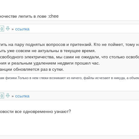
ночестве лепить в лове :chee
0
»
ссылка
ить на пару поднятых вопросов и притензий. Кто не поймет, тому 
ыть уже совсем не актуальны в текущее время.
 свободного электричества, мы сами не ожидали, что столько освоб
ния и реальным удалением недвиги прошел час.
нции обновляется раз в сутки.
ам физики.Только в нем глюки возникают из ничего, файлы исчезают в никуда, а объе
0
»
ссылка
 новости все одновременно узнают?