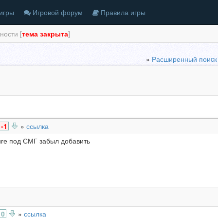
игры
Игровой форум
Правила игры
ности [
тема закрыта
]
»
Расширенный поиcк
-1
»
ссылка
ге под СМГ забыл добавить
0
»
ссылка