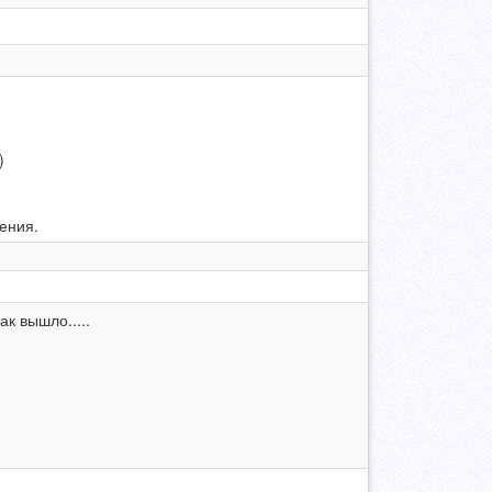
)
ения.
к вышло.....