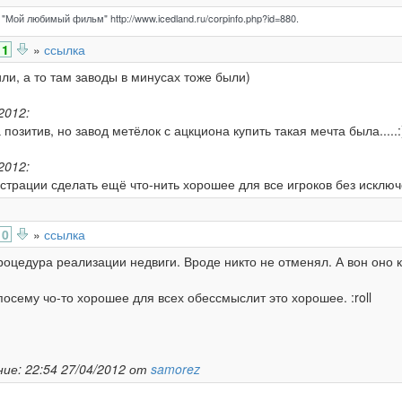
"Мой любимый фильм" http://www.icedland.ru/corpinfo.php?id=880.
1
»
ссылка
ли, а то там заводы в минусах тоже были)
2012:
позитив, но завод метёлок с ацкциона купить такая мечта была.....:
2012:
страции сделать ещё что-нить хорошее для все игроков без исключ
0
»
ссылка
оцедура реализации недвиги. Вроде никто не отменял. А вон оно ка
посему чо-то хорошее для всех обессмыслит это хорошее. :roll
ие: 22:54 27/04/2012 от
samorez