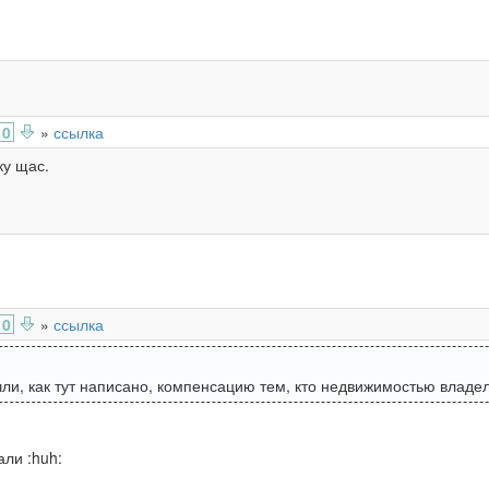
0
»
ссылка
ку щас.
0
»
ссылка
чли, как тут написано, компенсацию тем, кто недвижимостью владел
али :huh: