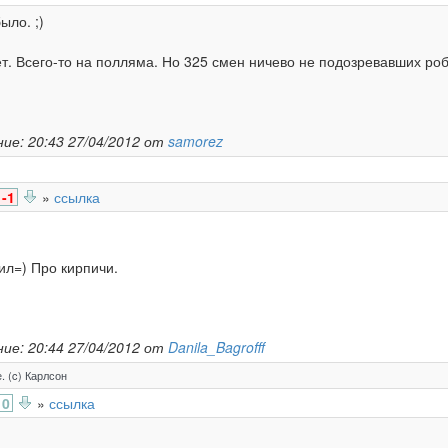
ыло. ;)
т. Всего-то на полляма. Но 325 смен ничево не подозревавших робо
ие: 20:43 27/04/2012 от
samorez
-1
»
ссылка
ил=) Про кирпичи.
ие: 20:44 27/04/2012 от
Danila_Bagrofff
. (c) Карлсон
0
»
ссылка