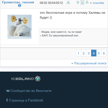
Громоглас_тихоня
0
»
ссылка
08:02 30/04/2012
это бесплатная игра и потому Халявы не
будит ))
- Модер, мне кажется, ты не прав!
+ БАН! За завуалированый мат.
(выбран
1
2
3
4
5
6
»
Расширенный поиcк
Сообщество во Вконтакте
Страница в Facebook