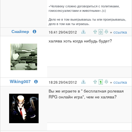
«Человеку сложно договориться с политиками,
гомосексуалистами и животными».(с)
Дело не в том выигрываешь ты или проигрываешь,
дело в том как ты играешь.
Снайпер
0
»
ссылка
16:41 29/04/2012
халява хоть когда нибудь будет?
Wiking007
1
»
ссылка
18:26 29/04/2012
Вы же играете в " бесплатная ролевая
RPG онлайн игра", чем не халява?