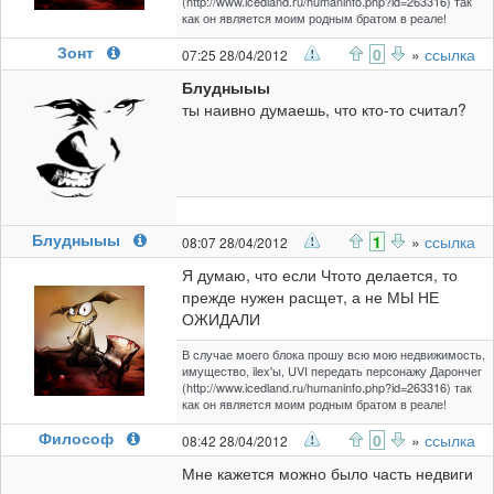
(http://www.icedland.ru/humaninfo.php?id=263316) так
как он является моим родным братом в реале!
Зонт
0
»
ссылка
07:25 28/04/2012
Блудныыы
ты наивно думаешь, что кто-то считал?
Блудныыы
1
»
ссылка
08:07 28/04/2012
Я думаю, что если Чтото делается, то
прежде нужен расщет, а не МЫ НЕ
ОЖИДАЛИ
В случае моего блока прошу всю мою недвижимость,
имущество, ilex'ы, UVI передать персонажу Дарончег
(http://www.icedland.ru/humaninfo.php?id=263316) так
как он является моим родным братом в реале!
Философ
0
»
ссылка
08:42 28/04/2012
Мне кажется можно было часть недвиги