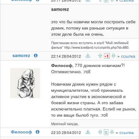
samorez
это что бы новички могли построить себе
домик, потому как раньше ситуация в
этом деле была не очень.
Приглашаю всех вступить в клуб "Мой любимый
фильм" http://www.icedland.ru/corpinfo.php?id=880.
samorez
-1
»
ссылка
22:14 28/04/2012
Философ
, 770 домиков новичкам?!
Оптимистично. :roll
Новичкам домик нужен рядом с
муниципалитетом, чтоб принимать
активное участие в экономической и
боевой жизни страны. А это забава
исключительно платная. Еслиб не рынок,
то им ваще былоб туго. :roll
Мрачный зануда.
Философ
0
»
ссылка
22:33 28/04/2012