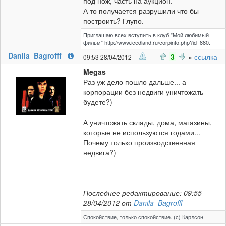
под нож, часть на аукцион.
А то получается разрушили что бы
построить? Глупо.
Приглашаю всех вступить в клуб "Мой любимый
фильм" http://www.icedland.ru/corpinfo.php?id=880.
Danila_Bagrofff
3
»
ссылка
09:53 28/04/2012
Megas
Раз уж дело пошло дальше... а
корпорации без недвиги уничтожать
будете?)
А уничтожать склады, дома, магазины,
которые не используются годами...
Почему только производственная
недвига?)
Последнее редактирование: 09:55
28/04/2012 от
Danila_Bagrofff
Спокойствие, только спокойствие. (c) Карлсон