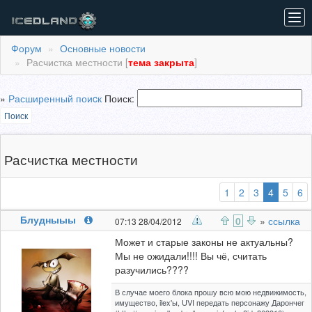
Tog
navi
Форум
Основные новости
Расчистка местности [
тема закрыта
]
»
Расширенный поиcк
Поиск:
Поиск
Расчистка местности
(выбран
1
2
3
4
5
6
Блудныыы
0
»
ссылка
07:13 28/04/2012
Может и старые законы не актуальны?
Мы не ожидали!!!! Вы чё, считать
разучились????
В случае моего блока прошу всю мою недвижимость,
имущество, ilex'ы, UVI передать персонажу Дарончег