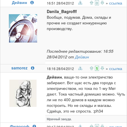
Дейвин
0
»
ссылка
16:51 28/04/2012
Danila_Bagrofff
Вообще, подумав. Дома, склады и
прочее не создает конкуренцию
производству.
Последнее редактирование: 16:55
28/04/2012 от
Дейвин
samorez
1
»
ссылка
18:16 28/04/2012
Дейвин
, ваще-то они электричство
забирают. Вот щас есть два города с
электричеством, но тока по 1-му Мвт
дают. Тока частный домишко можно. Чуть
ли не по 400 домов в каждом можно
построить. Но не склады и магазы.
Сдаёца, это не спроста. :ph34
Мрачный зануда.
Философ
0
»
ссылка
20:17 28/04/2012