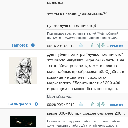
samorez
это ты на столицу намекаешь?:)
ну это лучше чем ничего))
Приглашаю всех вступить в клуб "Мой любимый
фильм" http://www.icedland.ru/corpinfo.php?id=880.
samorez
0
»
ссылка
00:16 29/04/2012
Для публичной игры "лучше чем ничего" -
это как-то некузяво. Игре бы кипеть, а не
тлеть. Хочеца верить, что это начало
масштабных преобразований. Сдаёца, в
команде не хватает психолога-
маркетолога. "Дарить щастье" 300-400
играющим не может быть невыгодно.
Мрачный зануда.
Бельфегор
0
»
ссылка
00:28 29/04/2012
какие 300-400 при средне онлайне 200...
Всякий может ударить слабого, но только слабый
хочет ударить слабого...(с) Китайская мудрость.