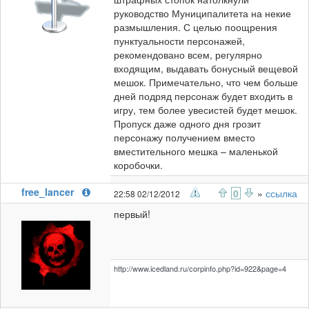
руководство Муниципалитета на некие
размышления. С целью поощрения
пунктуальности персонажей,
рекомендовано всем, регулярно
входящим, выдавать бонусный вещевой
мешок. Примечательно, что чем больше
дней подряд персонаж будет входить в
игру, тем более увесистей будет мешок.
Пропуск даже одного дня грозит
персонажу получением вместо
вместительного мешка – маленькой
коробочки.
free_lancer
0
»
ссылка
22:58 02/12/2012
первый!
http://www.icedland.ru/corpinfo.php?id=922&page=4