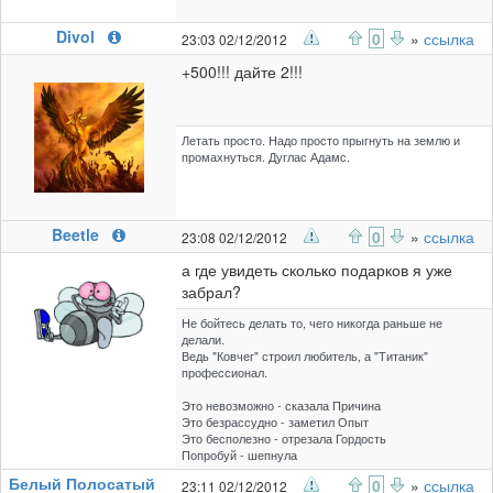
Divol
0
»
ссылка
23:03 02/12/2012
+500!!! дайте 2!!!
Летать просто. Надо просто прыгнуть на землю и
промахнуться. Дуглас Адамс.
Beetle
0
»
ссылка
23:08 02/12/2012
а где увидеть сколько подарков я уже
забрал?
Не бойтесь делать то, чего никогда раньше не
делали.
Ведь "Ковчег" строил любитель, а "Титаник"
профессионал.
Это невозможно - сказала Причина
Это безрассудно - заметил Опыт
Это бесполезно - отрезала Гордость
Попробуй - шепнула
Белый Полосатый
0
»
ссылка
23:11 02/12/2012