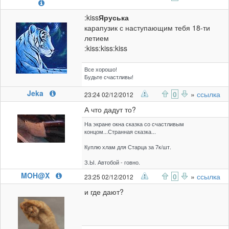
:kiss
Яруська
карапузик с наступающим тебя 18-ти
летием
:kiss:kiss:kiss
Все хорошо!
Будьте счастливы!
Jeka
0
»
ссылка
23:24 02/12/2012
А что дадут то?
На экране окна сказка со счастливым
концом...Странная сказка...
Куплю хлам для Старца за 7к/шт.
З.Ы. Автобой - говно.
MOH@X
0
»
ссылка
23:25 02/12/2012
и где дают?