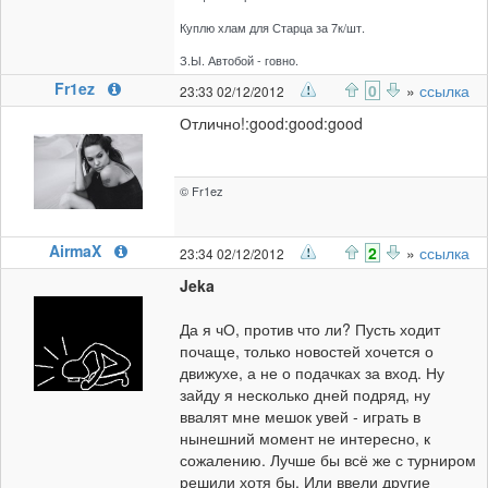
Куплю хлам для Старца за 7к/шт.
З.Ы. Автобой - говно.
Fr1ez
0
»
ссылка
23:33 02/12/2012
Отлично!:good:good:good
© Fr1ez
AirmaX
2
»
ссылка
23:34 02/12/2012
Jeka
Да я чО, против что ли? Пусть ходит
почаще, только новостей хочется о
движухе, а не о подачках за вход. Ну
зайду я несколько дней подряд, ну
ввалят мне мешок увей - играть в
нынешний момент не интересно, к
сожалению. Лучше бы всё же с турниром
решили хотя бы. Или ввели другие