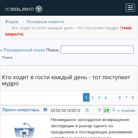
Tog
navi
Форум
Основные новости
Кто ходит в гости каждый день - тот поступает мудро [
тема
закрыта
]
»
Расширенный поиcк
Поиск:
Поиск
Кто ходит в гости каждый день - тот поступает
мудро
(выбранная)
1
2
3
4
...
6
7
8
Пресс-секретарь
29
»
ссылка
22:52 02/12/2012
Неожиданно запоздалое возвращение
экспедиции в разгар одного из
праздников и последующее разливание
штрафных стопок натолкнули