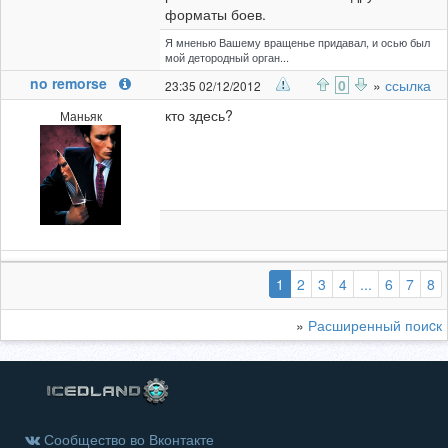
форматы боев.
Я мненью Вашему вращенье придавал, и осью был
мой детородный орган...
no remorse
0
»
ссылка
23:35 02/12/2012
кто здесь?
Маньяк
(выбранная)
1
2
3
4
...
6
7
8
»
Расширенный поиcк
Сообщество во Вконтакте