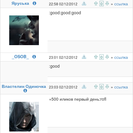
Яруська
0
»
ссылка
22:58 02/12/2012
:good:good:good
_OSOB_
0
»
ссылка
23:01 02/12/2012
:good
Властелин Одиночка
0
»
ссылка
23:03 02/12/2012
+500 иликов первый день:rofl