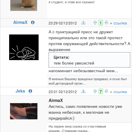
я студент, и этим все сказано!
AirmaX
1
»
ссылка
23:29 02/12/2012
А с пунктуацией пресс не дружит
принципиально или это такой протест
против окружающей действительности? А
выражение
Цитата:
тем более увесистей
напоминает небезызвестный мем...
Я мненью Вашему вращенье придавал, и осью был
мой детородный орган...
Jeka
7
»
ссылка
23:31 02/12/2012
AirmaX
Акстись, само появление новости уже
манна небесная, к мелочам не
придирайся:)
На экране окна сказка со счастливым
концом...Странная сказка...