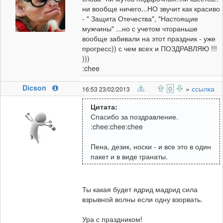
ни вообще ничего...НО звучит как красиво
- " Защита Отечества", "Настоящие
мужчины" ...но с учетом чтораньше
вообще забивали на этот праздник - уже
прогресс)) с чем всех и ПОЗДРАВЛЯЮ !!!
)))
:chee
Dicson
0
»
ссылка
16:53 23/02/2013
Цитата:
Спасибо за поздравление.
:chee:chee:chee
Пена, дезик, носки - и все это в один
пакет и в виде гранаты.
Ты какая будет ядрид мадрид сила
взрывной волны если одну взорвать.
Ура с праздником!