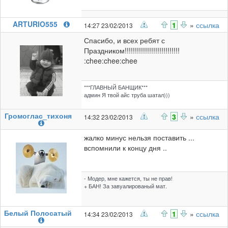
ARTURIO555
1
»
ссылка
14:27 23/02/2013
Спасибо, и всех ребят с
Праздником!!!!!!!!!!!!!!!!!!!!!!!!!!!
:chee:chee:chee
***ГЛАВНЫЙ БАНЩИК***
админ Я твой айс труба шатал)))
Громоглас_тихоня
3
»
ссылка
14:32 23/02/2013
жалко минус нельзя поставить ...
вспомнили к концу дня ..
- Модер, мне кажется, ты не прав!
+ БАН! За завуалированый мат.
Белый Полосатый
1
»
ссылка
14:34 23/02/2013