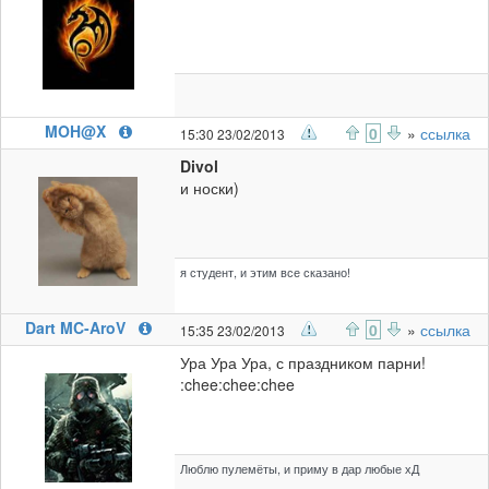
MOH@X
0
»
ссылка
15:30 23/02/2013
Divol
и носки)
я студент, и этим все сказано!
Dart MC-AroV
0
»
ссылка
15:35 23/02/2013
Ура Ура Ура, с праздником парни!
:chee:chee:chee
Люблю пулемёты, и приму в дар любые хД