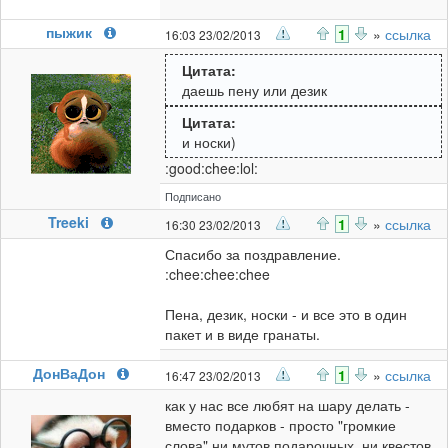
пыжик
1
»
ссылка
16:03 23/02/2013
Цитата:
даешь пену или дезик
Цитата:
и носки)
:good:chee:lol:
Подписано
Treeki
1
»
ссылка
16:30 23/02/2013
Спасибо за поздравление.
:chee:chee:chee
Пена, дезик, носки - и все это в один
пакет и в виде гранаты.
ДонВаДон
1
»
ссылка
16:47 23/02/2013
как у нас все любят на шару делать -
вместо подарков - просто "громкие
слова" ни мутов подарочных..ни квестов..