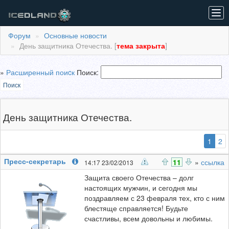
Tog
navi
Форум
Основные новости
День защитника Отечества. [
тема закрыта
]
»
Расширенный поиcк
Поиск:
Поиск
День защитника Отечества.
(выб
1
2
Пресс-секретарь
11
»
ссылка
14:17 23/02/2013
Защита своего Отечества – долг
настоящих мужчин, и сегодня мы
поздравляем с 23 февраля тех, кто с ним
блестяще справляется! Будьте
счастливы, всем довольны и любимы.