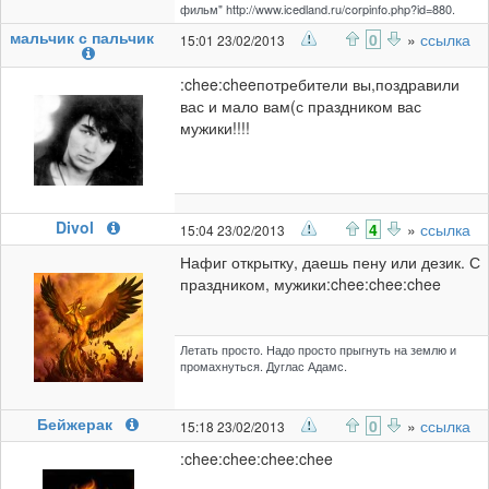
фильм" http://www.icedland.ru/corpinfo.php?id=880.
мальчик с пальчик
0
»
ссылка
15:01 23/02/2013
:chee:cheeпотребители вы,поздравили
вас и мало вам(с праздником вас
мужики!!!!
Divol
4
»
ссылка
15:04 23/02/2013
Нафиг открытку, даешь пену или дезик. С
праздником, мужики:chee:chee:chee
Летать просто. Надо просто прыгнуть на землю и
промахнуться. Дуглас Адамс.
Бейжерак
0
»
ссылка
15:18 23/02/2013
:chee:chee:chee:chee