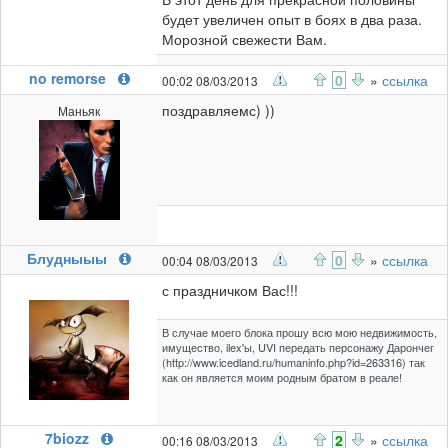
будет увеличен опыт в боях в два раза.
Морозной свежести Вам.
no remorse
0
»
ссылка
00:02 08/03/2013
поздравляемс) ))
Маньяк
Блудныыы
0
»
ссылка
00:04 08/03/2013
с праздничком Вас!!!
В случае моего блока прошу всю мою недвижимость,
имущество, ilex'ы, UVI передать персонажу Дарончег
(http://www.icedland.ru/humaninfo.php?id=263316) так
как он является моим родным братом в реале!
7biozz
2
»
ссылка
00:16 08/03/2013