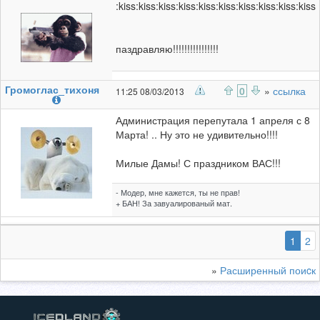
:kiss:kiss:kiss:kiss:kiss:kiss:kiss:kiss:kiss:kiss
паздравляю!!!!!!!!!!!!!!!!
Громоглас_тихоня
0
»
ссылка
11:25 08/03/2013
Администрация перепутала 1 апреля с 8
Марта! .. Ну это не удивительно!!!!
Милые Дамы! С праздником ВАС!!!
- Модер, мне кажется, ты не прав!
+ БАН! За завуалированый мат.
(выб
1
2
»
Расширенный поиcк