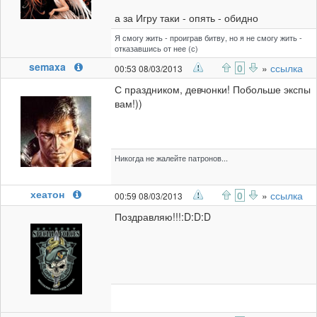
а за Игру таки - опять - обидно
Я смогу жить - проиграв битву, но я не смогу жить -
отказавшись от нее (с)
semaxa
0
»
ссылка
00:53 08/03/2013
С праздником, девчонки! Побольше экспы
вам!))
Никогда не жалейте патронов...
хеатон
0
»
ссылка
00:59 08/03/2013
Поздравляю!!!:D:D:D