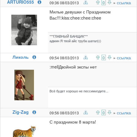
ARTURIO555
0
»
ссылка
09:36 08/03/2013
Милые девушки с Праздником
Вас!!!:kiss:chee:chee:chee
***ГЛАВНЫЙ БАНЩИК***
админ Я твой айс труба шатал)))
Ликоль
0
»
ссылка
09:54 08/03/2013
:mellДвойной экспы нет
Всё будет хорошо не пессимиздите...
Zig-Zag
0
»
ссылка
09:56 08/03/2013
С праздником 8 марта!