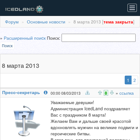
Tog
navi
Форум
Основные новости
8 марта 2013 [
тема закрыта
]
»
Расширенный поиcк
Поиск:
Поиск
8 марта 2013
(выб
1
2
Пресс-секретарь
8
»
ссылка
00:00 08/03/2013
Уважаемые девушки!
Администрация IcedLand поздравляет
Вас с праздником 8 марта!
Желаем Вам и дальше своей красотой
вдохновлять мужчин на великие подвиги и
героические битвы.
В этот день для прекрасной половины