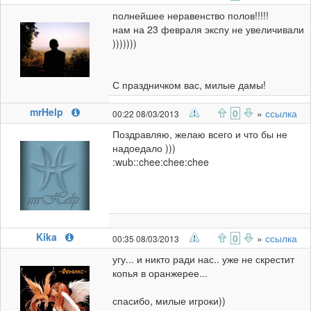
полнейшее неравенство полов!!!!!
нам на 23 февраля экспу не увеличивали
)))))))
С праздничком вас, милые дамы!
mrHelp
0
»
ссылка
00:22 08/03/2013
Поздравляю, желаю всего и что бы не
надоедало )))
:wub::chee:chee:chee
Kika
0
»
ссылка
00:35 08/03/2013
угу... и никто ради нас.. уже не скрестит
копья в оранжерее...
спасибо, милые игроки))