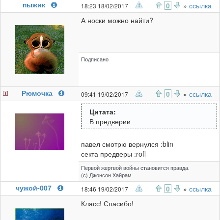
пыжик
0
»
ссылка
18:23 18/02/2017
А носки можно найти?
Подписано
Рюмочка
0
»
ссылка
09:41 19/02/2017
Цитата:
В предверии
павел смотрю вернулся :blin
секта предверы :rofl
Первой жертвой войны становится правда.
(с) Джонсон Хайрам
чужой-007
0
»
ссылка
18:46 19/02/2017
Класс! Спасибо!