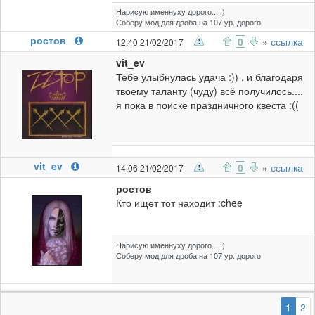
Нарисую именнуху дорого... :)
Соберу мод для дроба на 107 ур. дорого
ростов
0
»
ссылка
12:40 21/02/2017
vit_ev
Тебе улыбнулась удача :)) , и благодаря
твоему таланту (чуду) всё получилось....
я пока в поиске праздничного квеста :((
vit_ev
0
»
ссылка
14:06 21/02/2017
ростов
Кто ищет тот находит :chee
Нарисую именнуху дорого... :)
Соберу мод для дроба на 107 ур. дорого
(выб
1
2