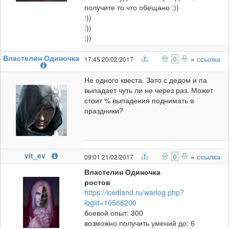
получите то что обещано :))
:))
:))
:))
Властелин Одиночка
0
»
ссылка
17:45 20/02/2017
Не одного квеста. Зато с дедом и па
выпадает чуть ли не через раз. Может
стоит % выпадения поднимать в
праздники?
vit_ev
0
»
ссылка
09:01 21/02/2017
Властелин Одиночка
ростов
https://icedland.ru/warlog.php?
logid=10568200
боевой опыт: 300
возможно получить умений до: 6