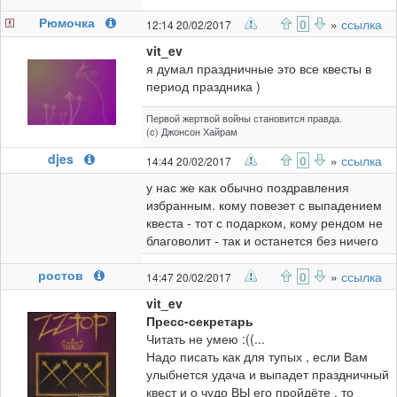
Рюмочка
0
»
ссылка
12:14 20/02/2017
vit_ev
я думал праздничные это все квесты в
период праздника )
Первой жертвой войны становится правда.
(с) Джонсон Хайрам
djes
0
»
ссылка
14:44 20/02/2017
у нас же как обычно поздравления
избранным. кому повезет с выпадением
квеста - тот с подарком, кому рендом не
благоволит - так и останется без ничего
ростов
0
»
ссылка
14:47 20/02/2017
vit_ev
Пресс-секретарь
Читать не умею :((...
Надо писать как для тупых , если Вам
улыбнется удача и выпадет праздничный
квест и о чудо ВЫ его пройдёте , то