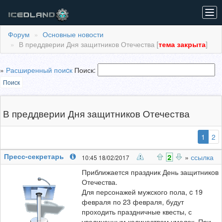
Tog
navi
Форум
Основные новости
В преддверии Дня защитников Отечества [
тема закрыта
]
»
Расширенный поиcк
Поиск:
Поиск
В преддверии Дня защитников Отечества
(выб
1
2
Пресс-секретарь
2
»
ссылка
10:45 18/02/2017
Приближается праздник День защитников
Отечества.
Для персонажей мужского пола, c 19
февраля по 23 февраля, будут
проходить праздничные квесты, с
увеличенным количеством умелок. При