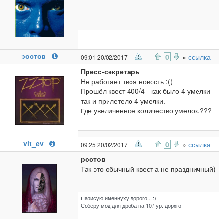
ростов
0
»
ссылка
09:01 20/02/2017
Пресс-секретарь
Не работает твоя новость :((
Прошёл квест 400/4 - как было 4 умелки
так и прилетело 4 умелки.
Где увеличенное количество умелок.???
vit_ev
0
»
ссылка
09:25 20/02/2017
ростов
Так это обычный квест а не праздничный)
Нарисую именнуху дорого... :)
Соберу мод для дроба на 107 ур. дорого