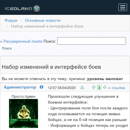
Tog
navi
Форум
Основные новости
Набор изменений в интерфейсе боев
»
Расширенный поиcк
Поиск:
Поиск
Набор изменений в интерфейсе боев
Вы не можете отвечать в эту тему, причина:
уровень маловат
Администратор
3
»
ссылка
12:07 05/04/2020
Произошли следующие улучшения в
Просто Админ
боевом интерфейсе:
- Центрирование поля боя после каждого
хода основывается на позиции живых
бойцах, а не на 0-ой позиции как раньше
- Информация о бойцах теперь не уходит