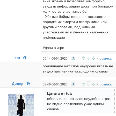
вниз экрана и позволяет комфортно
увидеть информацию даже при большом
количестве участников боя
- Убитые бойцы теперь показываются в
порядке их смерти и всегда ниже или,
другими словами, под живыми
участниками во избежания наложения
информации
Удачи в игре
tot
0
»
ссылка
00:14 06/04/2020
обновление нет слов неудобно играть не
видно противника ужас одним словом
Дилер
0
»
ссылка
08:46 06/04/2020
Цитата от tot:
обновление нет слов неудобно играть
не видно противника ужас одним
словом