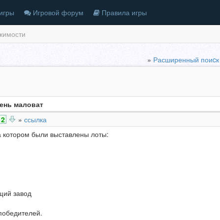
игры
Игровой форум
Правила игры
жимости
»
Расширенный поиcк
ень маловат
2
»
ссылка
 котором были выставлены лоты:
щий завод
победителей.