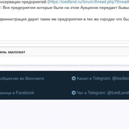
онсервации предприятий (
https://icedland.ru/forum/thread.php?th
 Все предприятия которые были на этом Аукционе передает бывши
министрация дарит такие же предприятия в тех же городах что бы
.
ень маловат
общество во Вконтакте
Канал в Telegram: @icedla
аница в Facebook
Чат в Telegram: @IcedLand