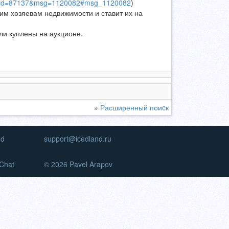
readid=87137&msg=1120082#msg_1120082
)
м хозяевам недвижимости и ставит их на
ли куплены на аукционе.
»
Расширенный поиcк
nd
support@icedland.ru
Chat
© 2026 Pavel Arapov