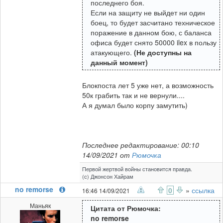
последнего боя.
Если на защиту не выйдет ни один
боец, то будет засчитано техническое
поражение в данном бою, с баланса
офиса будет снято 50000 ilex в пользу
атакующего.
(Не доступны на
данный момент)
Блокпоста лет 5 уже нет, а возможность
50к грабить так и не вернули....
А я думал было корпу замутить)
Последнее редактирование: 00:10
14/09/2021 от
Рюмочка
Первой жертвой войны становится правда.
(с) Джонсон Хайрам
no remorse
0
»
ссылка
16:46 14/09/2021
Маньяк
Цитата от Рюмочка:
no remorse