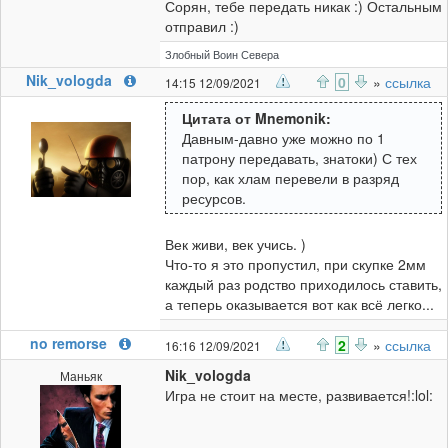
Сорян, тебе передать никак :) Остальным
отправил :)
Злобный Воин Севера
Nik_vologda
0
»
ссылка
14:15 12/09/2021
Цитата от Mnemonik:
Давным-давно уже можно по 1
патрону передавать, знатоки) С тех
пор, как хлам перевели в разряд
ресурсов.
Век живи, век учись. )
Что-то я это пропустил, при скупке 2мм
каждый раз родство приходилось ставить,
а теперь оказывается вот как всё легко...
no remorse
2
»
ссылка
16:16 12/09/2021
Nik_vologda
Маньяк
Игра не стоит на месте, развивается!:lol: