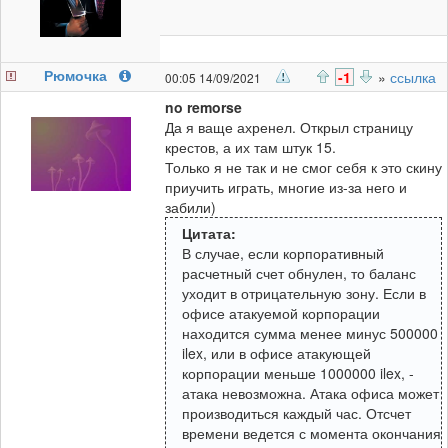
Рюмочка
-1
»
ссылка
00:05 14/09/2021
no remorse
Да я ваще ахренел. Открыл страницу
крестов, а их там штук 15.
Только я не так и не смог себя к это скину
приучить играть, многие из-за него и
забили)
Цитата:
В случае, если корпоративный
расчетный счет обнулен, то баланс
уходит в отрицательную зону. Если в
офисе атакуемой корпорации
находится сумма менее минус 500000
ilex, или в офисе атакующей
корпорации меньше 1000000 ilex, -
атака невозможна. Атака офиса может
производиться каждый час. Отсчет
времени ведется с момента окончания