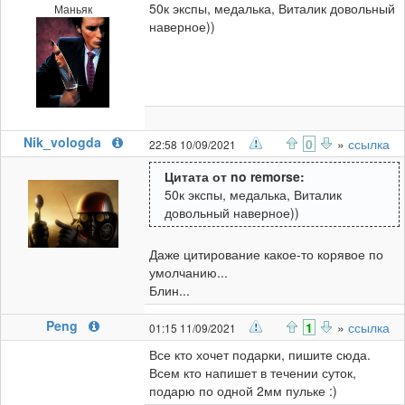
50к экспы, медалька, Виталик довольный
Маньяк
наверное))
Nik_vologda
0
»
ссылка
22:58 10/09/2021
Цитата от no remorse:
50к экспы, медалька, Виталик
довольный наверное))
Даже цитирование какое-то корявое по
умолчанию...
Блин...
Peng
1
»
ссылка
01:15 11/09/2021
Все кто хочет подарки, пишите сюда.
Всем кто напишет в течении суток,
подарю по одной 2мм пульке :)