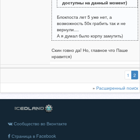
доступны на данный момент)
Блокпоста лет 5 уже нет, а
возможность 50к грабить так и не
вернули....
А я думал было корпу замутить)
Скин говно да! Но, главное что Паше
нравится)
(
1
2
»
Расширенный поиcк
Сообщество во Вконтакте
Страница в Facebook