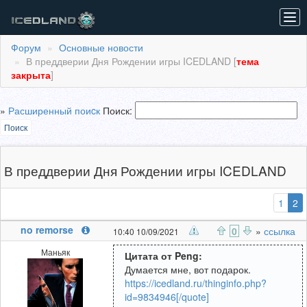
Tog
navi
Форум
Основные новости
В преддверии Дня Рождении игры ICEDLAND [
тема
закрыта
]
»
Расширенный поиcк
Поиск:
Поиск
В преддверии Дня Рождении игры ICEDLAND
(
1
2
no remorse
0
»
ссылка
10:40 10/09/2021
Маньяк
Цитата от Peng:
Думается мне, вот подарок.
https://icedland.ru/thinginfo.php?
id=9834946[/quote]