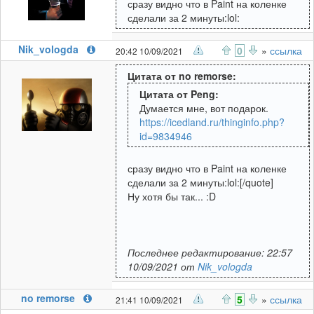
сразу видно что в Paint на коленке
сделали за 2 минуты:lol:
Nik_vologda
0
»
ссылка
20:42 10/09/2021
Цитата от no remorse:
Цитата от Peng:
Думается мне, вот подарок.
https://icedland.ru/thinginfo.php?
id=9834946
сразу видно что в Paint на коленке
сделали за 2 минуты:lol:[/quote]
Ну хотя бы так... :D
Последнее редактирование: 22:57
10/09/2021 от
Nik_vologda
no remorse
5
»
ссылка
21:41 10/09/2021