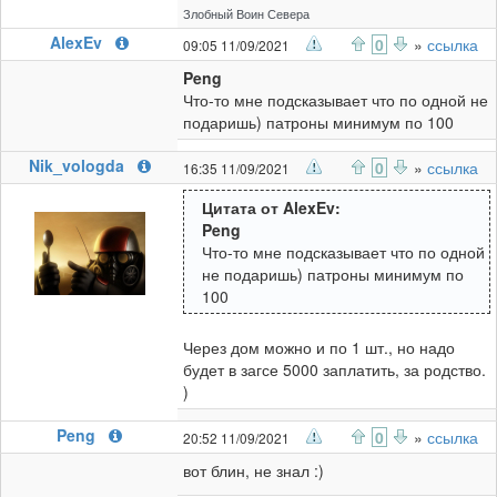
Злобный Воин Севера
AlexEv
0
»
ссылка
09:05 11/09/2021
Peng
Что-то мне подсказывает что по одной не
подаришь) патроны минимум по 100
Nik_vologda
0
»
ссылка
16:35 11/09/2021
Цитата от AlexEv:
Peng
Что-то мне подсказывает что по одной
не подаришь) патроны минимум по
100
Через дом можно и по 1 шт., но надо
будет в загсе 5000 заплатить, за родство.
)
Peng
0
»
ссылка
20:52 11/09/2021
вот блин, не знал :)