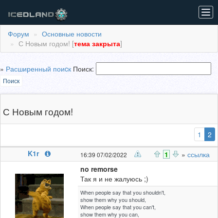
Tog
navi
Форум
Основные новости
С Новым годом! [
тема закрыта
]
»
Расширенный поиcк
Поиск:
Поиск
С Новым годом!
(
1
2
K1r
1
»
ссылка
16:39 07/02/2022
no remorse
Так я и не жалуюсь ;)
When people say that you shouldn't,
show them why you should,
When people say that you can't,
show them why you can,