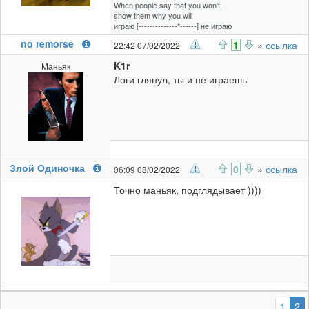
When people say that you won't,
show them why you will
играю [--------------*------] не играю
no remorse
1
»
ссылка
22:42 07/02/2022
K1r
Маньяк
Логи глянул, ты и не играешь
Злой Одиночка
0
»
ссылка
06:09 08/02/2022
Точно маньяк, подглядывает ))))
(
1
2