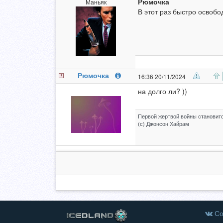
Рюмочка
Маньяк
В этот раз быстро освобод
Рюмочка
16:36 20/11/2024
на долго ли? ))
Первой жертвой войны становитс
(с) Джонсон Хайрам
Со