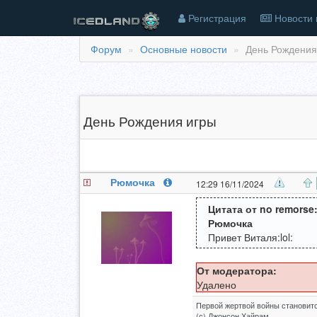
Регистрация
Новости 
Форум
Основные новости
День Рождения 
День Рождения игры
Рюмочка
12:29 16/11/2024
Цитата от no remorse
Рюмочка
Привет Виталя:lol:
От модератора:
Удалено
Первой жертвой войны становитс
(с) Джонсон Хайрам