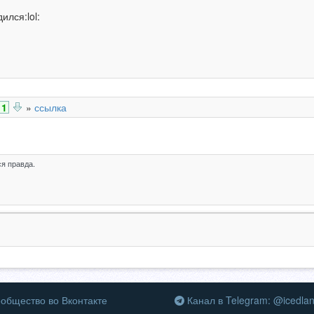
ился:lol:
1
»
ссылка
я правда.
общество во Вконтакте
Канал в Telegram: @icedla