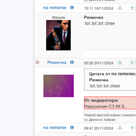
no remorse
15:11 16/11/2024
Рюмочка
Маньяк
:lol::lol::lol::chee
Рюмочка
00:30 20/11/2024
Цитата от no remorse
Рюмочка
:lol::lol::lol::chee
От модератора:
Нарушение СЗ АК IL
Первой жертвой войны становитс
(с) Джонсон Хайрам
no remorse
09:41 20/11/2024