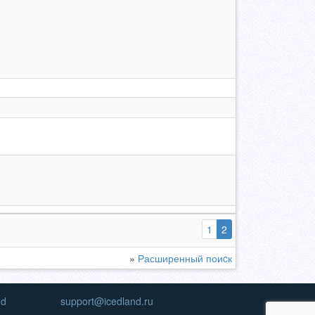
(выбранная)
1
2
»
Расширенный поиcк
nd
support@icedland.ru