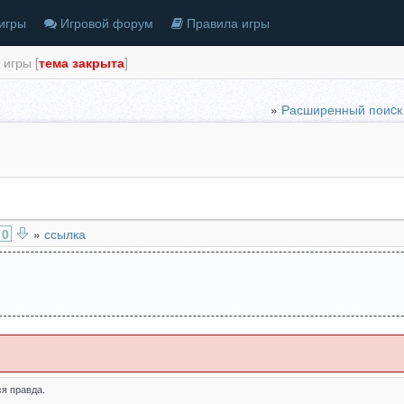
игры
Игровой форум
Правила игры
игры [
тема закрыта
]
»
Расширенный поиcк
0
»
ссылка
:
я правда.