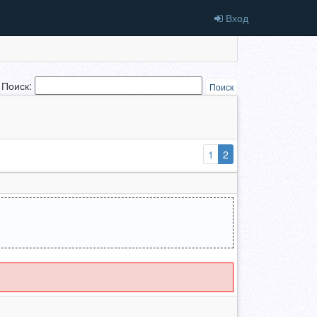
Вход
Поиск:
Поиск
(выбранная)
1
2