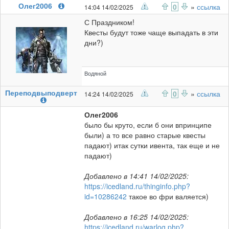
Олег2006
0
»
ссылка
14:04 14/02/2025
С Праздником!
Квесты будут тоже чаще выпадать в эти
дни?)
Водяной
Переподвыподверт
0
»
ссылка
14:24 14/02/2025
Олег2006
было бы круто, если б они впринципе
были) а то все равно старые квесты
падают) итак сутки ивента, так еще и не
падают)
Добавлено в 14:41 14/02/2025:
https://icedland.ru/thinginfo.php?
id=10286242
такое во фри валяется)
Добавлено в 16:25 14/02/2025:
https://icedland.ru/warlog.php?