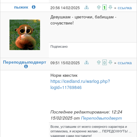
пыжик
1
»
ссылка
20:56 14/02/2025
Девушкам - цветочки, бабищам -
сочувствие!
Подписано
Переподвыподверт
0
»
ссылка
09:51 15/02/2025
Норм квестик
https://icedland.ru/warlog.php?
logid=11769846
Последнее редактирование: 12:24
15/02/2025 от
Переподвыподверт
Всем, уставшим от моего скверного характера и
оптимизма, я искренне желаю ... ПЕРЕДОХНУТЬ! ...
ударение сами поставите!