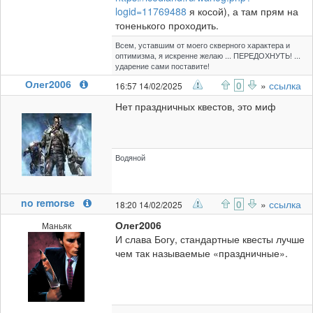
logid=11769488
я косой), а там прям на
тоненького проходить.
Всем, уставшим от моего скверного характера и
оптимизма, я искренне желаю ... ПЕРЕДОХНУТЬ! ...
ударение сами поставите!
Олег2006
0
»
ссылка
16:57 14/02/2025
Нет праздничных квестов, это миф
Водяной
no remorse
0
»
ссылка
18:20 14/02/2025
Олег2006
Маньяк
И слава Богу, стандартные квесты лучше
чем так называемые «праздничные».