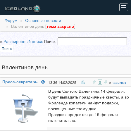
Tog
navi
Форум
Основные новости
Валентинов день [
тема закрыта
]
»
Расширенный поиcк
Поиск:
Поиск
Валентинов день
Пресс-секретарь
0
»
ссылка
13:36 14/02/2025
В день Святого Валентина 14 февраля,
будут выпадать праздничные квесты, а во
Фриленде копатели найдут подарки,
посвященные этому дню.
Праздник продлится до 15 февраля
включительно.