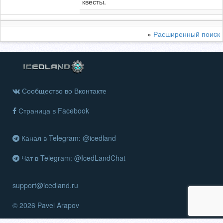
квесты.
»
Расширенный поиcк
Сообщество во Вконтакте
Страница в Facebook
Канал в Telegram: @icedland
Чат в Telegram: @IcedLandChat
support@icedland.ru
© 2026 Pavel Arapov