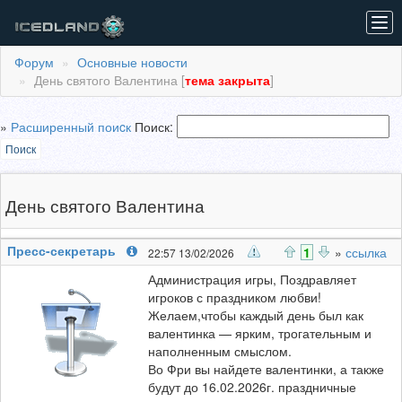
Tog
navi
Форум
Основные новости
День святого Валентина [
тема закрыта
]
»
Расширенный поиcк
Поиск:
Поиск
День святого Валентина
Пресс-секретарь
1
»
ссылка
22:57 13/02/2026
Администрация игры, Поздравляет
игроков с праздником любви!
Желаем,чтобы каждый день был как
валентинка — ярким, трогательным и
наполненным смыслом.
Во Фри вы найдете валентинки, а также
будут до 16.02.2026г. праздничные