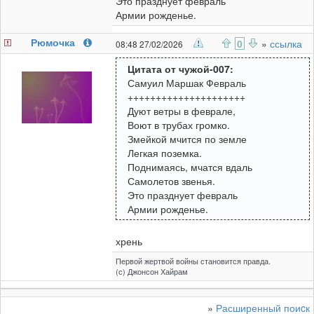
Это празднует февраль
Армии рожденье.
Рюмочка
0
»
ссылка
08:48 27/02/2026
Цитата от чужой-007:
Самуил Маршак Февраль
+++++++++++++++++++++
Дуют ветры в феврале,
Воют в трубах громко.
Змейкой мчится по земле
Легкая поземка.
Поднимаясь, мчатся вдаль
Самолетов звенья.
Это празднует февраль
Армии рожденье.
хрень
Первой жертвой войны становится правда.
(с) Джонсон Хайрам
»
Расширенный поиcк