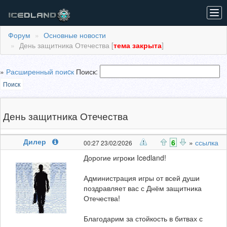
Tog
navi
Форум
Основные новости
День защитника Отечества [
тема закрыта
]
»
Расширенный поиcк
Поиск:
Поиск
День защитника Отечества
Дилер
6
»
ссылка
00:27 23/02/2026
Дорогие игроки Icedland!
Администрация игры от всей души
поздравляет вас с Днём защитника
Отечества!
Благодарим за стойкость в битвах с