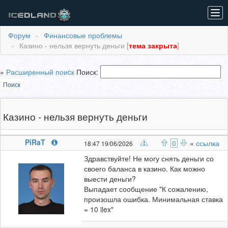
Tog
navi
Форум
Финансовые проблемы
Казино - нельзя вернуть деньги [
тема закрыта
]
»
Расширенный поиcк
Поиск:
Поиск
Казино - нельзя вернуть деньги
PiRaT
0
»
ссылка
18:47 19/06/2026
Здравствуйте! Не могу снять деньги со
своего баланса в казино. Как можно
выести деньги?
Выпадает сообщение "К сожалению,
произошла ошибка. Минимальная ставка
= 10 ilex"