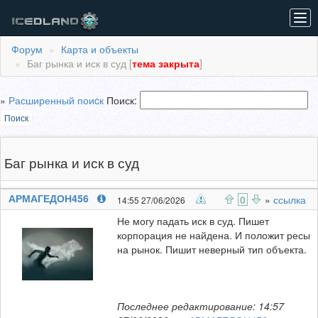
Tog
navi
Форум
Карта и объекты
Баг рынка и иск в суд [
тема закрыта
]
»
Расширенный поиcк
Поиск:
Поиск
Баг рынка и иск в суд
АРМАГЕДОН456
0
»
ссылка
14:55 27/06/2026
Не могу падать иск в суд. Пишет
корпорация не найдена. И положит ресы
на рынок. Пишит неверный тип объекта.
Последнее редактирование: 14:57