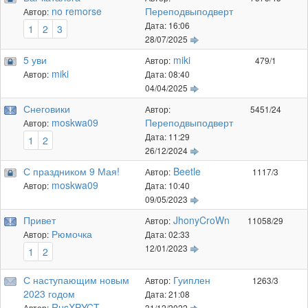
no remorse
Переподвыподверт
Автор:
Дата: 16:06
1
2
3
28/07/2025
5 уви
miki
Автор:
479/1
miki
Автор:
Дата: 08:40
04/04/2025
Снеговики
Автор:
5451/24
moskwa09
Переподвыподверт
Автор:
Дата: 11:29
1
2
26/12/2024
С праздником 9 Мая!
Beetle
Автор:
1117/3
moskwa09
Автор:
Дата: 10:40
09/05/2023
Привет
JhonyCroWn
Автор:
11058/29
Рюмочка
Автор:
Дата: 02:33
12/01/2023
1
2
С наступающим новым
Гуиплен
Автор:
1263/3
2023 годом
Дата: 21:08
RusXPYCT
Автор:
31/12/2022