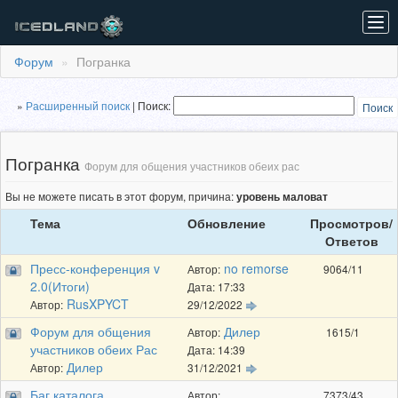
Tog
navi
Форум
Погранка
»
Расширенный поиcк
|
Поиск:
Поиск
Погранка
Форум для общения участников обеих рас
Вы не можете писать в этот форум, причина:
уровень маловат
Тема
Обновление
Просмотров/
Ответов
Пресс-конференция v
no remorse
Автор:
9064/11
2.0(Итоги)
Дата: 17:33
RusXPYCT
Автор:
29/12/2022
Форум для общения
Дилер
Автор:
1615/1
участников обеих Рас
Дата: 14:39
Дилер
Автор:
31/12/2021
Баг каталога
Автор:
7373/43