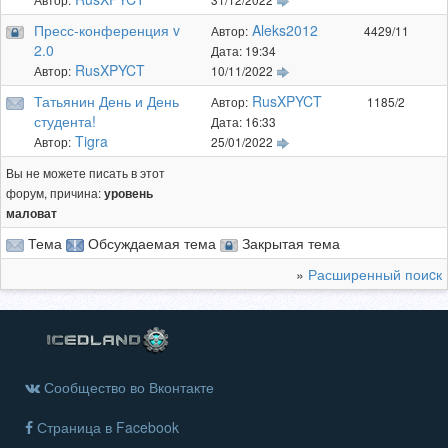
Пресс-конференция v
Aleks2012
Автор:
4429/11
2.0
Дата: 19:34
RusXPYCT
Автор:
10/11/2022
Татьянин День и День
RusXPYCT
Автор:
1185/2
студента!
Дата: 16:33
Tigra
Автор:
25/01/2022
Вы не можете писать в этот
форум, причина:
уровень
маловат
Тема
Обсуждаемая тема
Закрытая тема
»
Расширенный поиcк
Сообщество во Вконтакте
Страница в Facebook