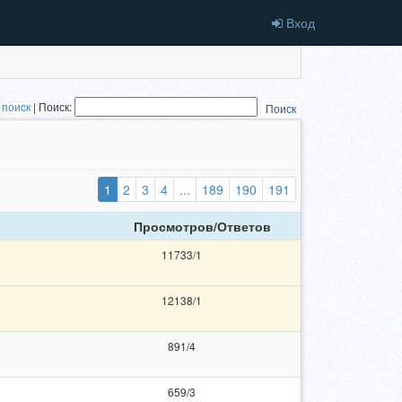
Вход
поиcк
|
Поиск:
Поиск
(выбранная)
1
2
3
4
...
189
190
191
Просмотров/Ответов
11733/1
12138/1
891/4
659/3