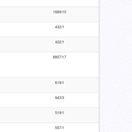
1689/10
432/1
422/1
8857/17
619/1
943/3
519/1
557/1