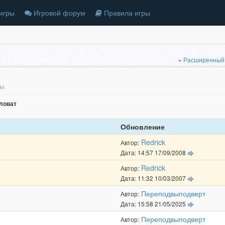
игры
Игровой форум
Правила игры
»
Расширенный 
ры
ловат
Обновление
Redrick
Автор:
Дата: 14:57 17/09/2008
Redrick
Автор:
Дата: 11:32 10/03/2007
Переподвыподверт
Автор:
Дата: 15:58 21/05/2025
Переподвыподверт
Автор: