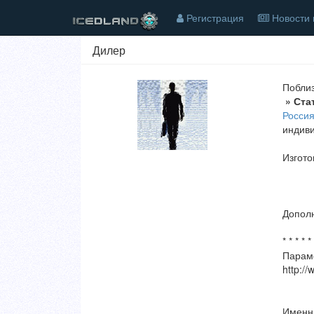
Регистрация
Новости 
Дилер
Побли
» Ста
Росси
индив
Изгото
Дополн
* * * * * 
Параме
http://
Именны