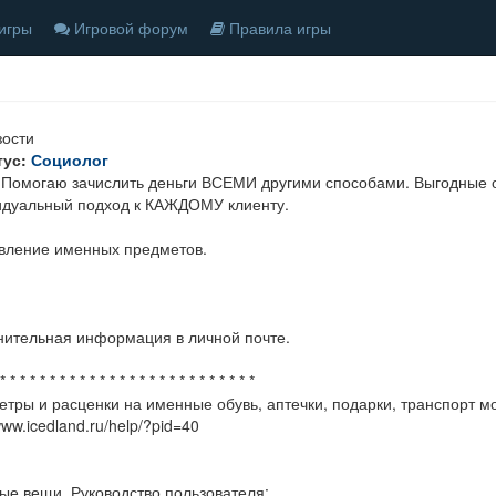
игры
Игровой форум
Правила игры
зости
тус:
Социолог
я
Помогаю зачислить деньги ВСЕМИ другими способами. Выгодные 
идуальный подход к КАЖДОМУ клиенту.
вление именных предметов.
ительная информация в личной почте.
* * * * * * * * * * * * * * * * * * * * * * * * * *
тры и расценки на именные обувь, аптечки, подарки, транспорт м
www.icedland.ru/help/?pid=40
е вещи, Руководство пользователя: