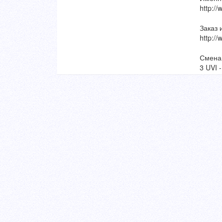
http:/
Заказ 
http:/
Смена 
3 UVI 