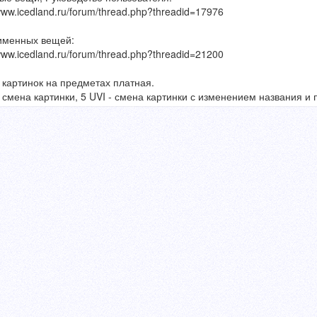
/www.icedland.ru/forum/thread.php?threadid=17976
именных вещей:
/www.icedland.ru/forum/thread.php?threadid=21200
картинок на предметах платная.
- смена картинки, 5 UVI - смена картинки с изменением названия и 