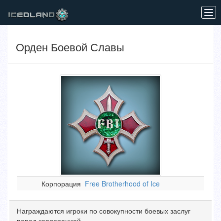
Tog
navi
Орден Боевой Славы
Корпорация
Free Brotherhood of Ice
Награждаются игроки по совокупности боевых заслуг
перед корпорацией