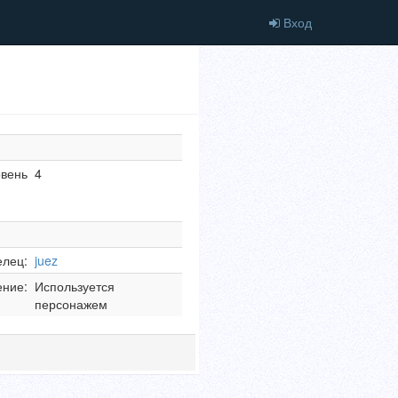
Вход
овень
4
елец:
juez
ние:
Используется
персонажем