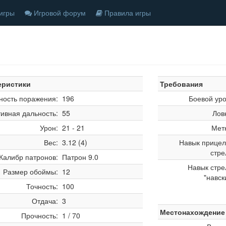
игры
Игровой форум
Правила игры
еристики
Требования
ность поражения:
196
Боевой ур
ивная дальность:
55
Лов
Урон:
21 - 21
Мет
Вес:
3.12 (4)
Навык прицел
стре
Калибр патронов:
Патрон 9.0
Навык стр
Размер обоймы:
12
"навск
Точность:
100
Отдача:
3
Местонахождение
Прочность:
1 / 70