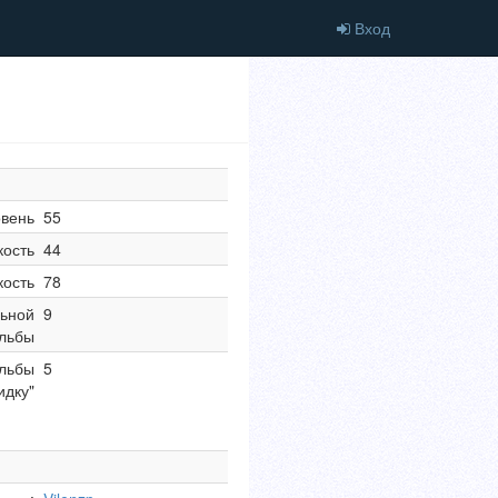
Вход
овень
55
кость
44
кость
78
ьной
9
льбы
ельбы
5
идку"