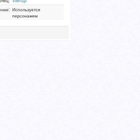
елец:
Vilenzp
ние:
Используется
персонажем