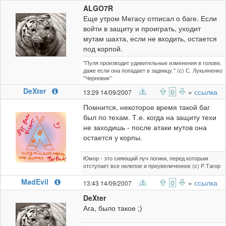
ALGO7R
Еще утром Мегасу отписал о баге. Если
войти в защиту и проиграть, уходит
мутам шахта, если не входить, остается
под корпой.
"Пуля производит удивительные изменения в голове,
даже если она попадает в задницу." (c) С. Лукьяненко
"Черновик"
DeXter
0
»
ссылка
13:29 14/09/2007
Помнится, некоторое время такой баг
был по техам. Т.е. когда на защиту техи
не заходишь - после атаки мутов она
остается у корпы.
Юмор - это сияющий луч логики, перед которым
отступает все нелепое и преувеличенное (с) Р.Тагор
MadEvil
0
»
ссылка
13:43 14/09/2007
DeXter
Ага, было такое ;)