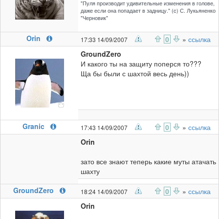
"Пуля производит удивительные изменения в голове,
даже если она попадает в задницу." (c) С. Лукьяненко
"Черновик"
Orin
0
»
ссылка
17:33 14/09/2007
GroundZero
И какого ты на защиту поперся то???
Ща бы были с шахтой весь день))
Granic
0
»
ссылка
17:43 14/09/2007
Orin
зато все знают теперь какие муты атачать
шахту
GroundZero
0
»
ссылка
18:24 14/09/2007
Orin