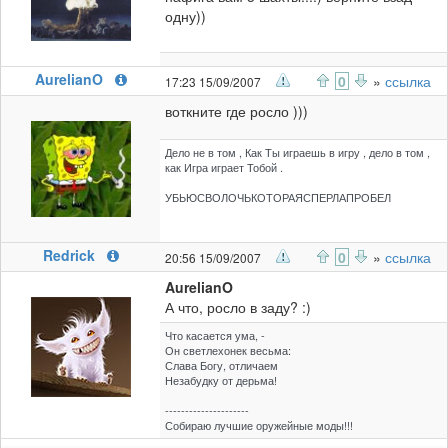
одну))
AurelianO
0
»
ссылка
17:23 15/09/2007
воткните где росло )))
Дело не в том , Как Ты играешь в игру , дело в том ,
как Игра играет Тобой .
УБЬЮСВОЛОЧЬКОТОРАЯСПЕРЛАПРОБЕЛ
Redrick
0
»
ссылка
20:56 15/09/2007
AurelianO
А что, росло в заду? :)
Что касается ума, -
Он светлехонек весьма:
Слава Богу, отличаем
Незабудку от дерьма!
---------------------
Собираю лучшие оружейные моды!!!