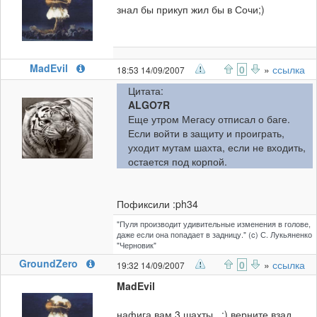
знал бы прикуп жил бы в Сочи;)
MadEvil
0
»
ссылка
18:53 14/09/2007
Цитата:
ALGO7R
Еще утром Мегасу отписал о баге.
Если войти в защиту и проиграть,
уходит мутам шахта, если не входить,
остается под корпой.
Пофиксили :ph34
"Пуля производит удивительные изменения в голове,
даже если она попадает в задницу." (c) С. Лукьяненко
"Черновик"
GroundZero
0
»
ссылка
19:32 14/09/2007
MadEvil
нафига вам 3 шахты...:) верните взад