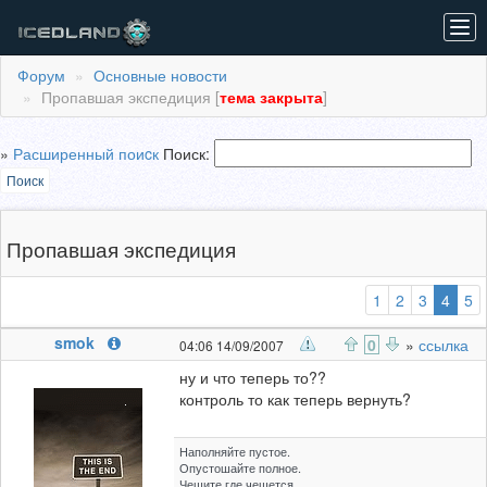
Tog
navi
Форум
Основные новости
Пропавшая экспедиция [
тема закрыта
]
»
Расширенный поиcк
Поиск:
Поиск
Пропавшая экспедиция
(выб
1
2
3
4
5
smok
0
»
ссылка
04:06 14/09/2007
ну и что теперь то??
контроль то как теперь вернуть?
Наполняйте пустое.
Опустошайте полное.
Чешите где чешется.