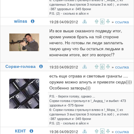
сделанных 3 выстрелов 3 попали 3 в лоб ) , и отнял
-387 здоровья и -345 брони
P.S. (2) - сколько в айсе н
wiinss
0
»
ссылка
19:28 04/09/2012
Из все выше сказаного подведу итог,
кроме уников брать на той стороне
нечего. Но готовы ли люди заплатить
такую цену что бы остаться людьми в
конечном итоге, вот это вопрос!?
Сорви-голова
0
»
ссылка
19:33 04/09/2012
есть еще отрава и световые гранаты ....
оружие можно апнуть и привезти сюда))))
Особенно затворы)))
P.S. - береги голову, однако ...
Сорви-голова стрельнул в !_Андед_! и выбил -473
здоровья и -575 брони
6: Сорви-голова стрельнул влево в !_Мора_!( из
сделанных 3 выстрелов 3 попали 3 в лоб ) , и отнял
-387 здоровья и -345 брони
P.S. (2) - сколько в айсе н
КЕНТ
0
»
ссылка
19:36 04/09/2012