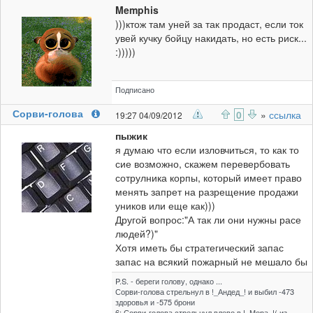
Memphis
)))ктож там уней за так продаст, если ток
увей кучку бойцу накидать, но есть риск...
:)))))
Подписано
Сорви-голова
0
»
ссылка
19:27 04/09/2012
пыжик
я думаю что если изловчиться, то как то
сие возможно, скажем перевербовать
сотрулника корпы, который имеет право
менять запрет на разрещение продажи
уников или еще как)))
Другой вопрос:"А так ли они нужны расе
людей?)"
Хотя иметь бы стратегический запас
запас на всякий пожарный не мешало бы
P.S. - береги голову, однако ...
Сорви-голова стрельнул в !_Андед_! и выбил -473
здоровья и -575 брони
6: Сорви-голова стрельнул влево в !_Мора_!( из