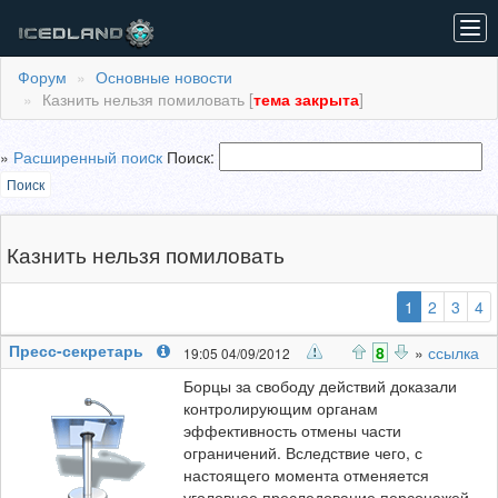
Tog
navi
Форум
Основные новости
Казнить нельзя помиловать [
тема закрыта
]
»
Расширенный поиcк
Поиск:
Поиск
Казнить нельзя помиловать
(выбранная
1
2
3
4
Пресс-секретарь
8
»
ссылка
19:05 04/09/2012
Борцы за свободу действий доказали
контролирующим органам
эффективность отмены части
ограничений. Вследствие чего, с
настоящего момента отменяется
уголовное преследование персонажей