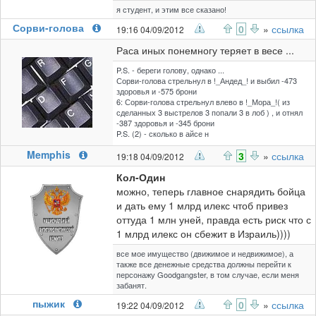
я студент, и этим все сказано!
Сорви-голова
0
»
ссылка
19:16 04/09/2012
Раса иных понемногу теряет в весе ...
P.S. - береги голову, однако ...
Сорви-голова стрельнул в !_Андед_! и выбил -473
здоровья и -575 брони
6: Сорви-голова стрельнул влево в !_Мора_!( из
сделанных 3 выстрелов 3 попали 3 в лоб ) , и отнял
-387 здоровья и -345 брони
P.S. (2) - сколько в айсе н
Memphis
3
»
ссылка
19:18 04/09/2012
Кол-Один
можно, теперь главное снарядить бойца
и дать ему 1 млрд илекс чтоб привез
оттуда 1 млн уней, правда есть риск что с
1 млрд илекс он сбежит в Израиль))))
все мое имущество (движимое и недвижимое), а
также все денежные средства должны перейти к
персонажу Goodgangster, в том случае, если меня
забанят.
пыжик
0
»
ссылка
19:22 04/09/2012