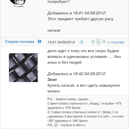
попробует?
Добавлено в 19:41 04:09:2012:
Этот предмет требует другую расу
нельзя
Сорви-голова
0
»
ссылка
19:41 04/09/2012
дело идет к тому что все скоро будем
воевать в одинаковых условиях .... без
иных и без людей
Добавлено в 19:42 04:09:2012:
Зонт
Купить нельзя, а вот одеть навыерное
можно
P.S. - береги голову, однако ...
Сорви-голова стрельнул в !_Андед_! и выбил -473
здоровья и -575 брони
6: Сорви-голова стрельнул влево в !_Мора_!( из
сделанных 3 выстрелов 3 попали 3 в лоб ) , и отнял
-387 здоровья и -345 брони
P.S. (2) - сколько в айсе н