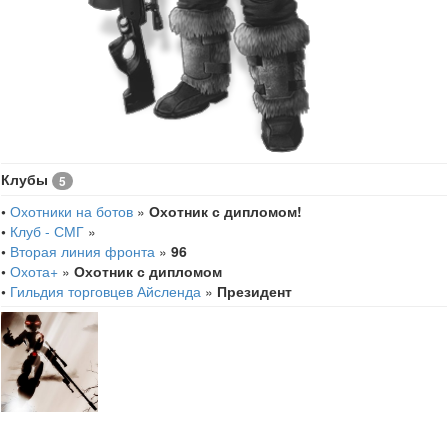
Клубы
5
•
Охотники на ботов
»
Охотник с дипломом!
•
Клуб - СМГ
»
•
Вторая линия фронта
»
96
•
Охота+
»
Охотник с дипломом
•
Гильдия торговцев Айсленда
»
Президент