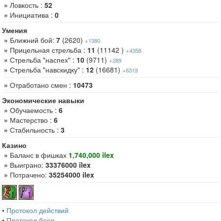
»
Ловкость :
52
»
Инициатива :
0
Умения
»
Ближний бой:
7
(2620)
+1380
»
Прицельная стрельба :
11
(11142 )
+4358
»
Стрельба "наспех" :
10
(9711)
+289
»
Стрельба "навскидку" :
12
(16681)
+6319
»
Отработано смен :
10473
Экономические навыки
»
Обучаемость :
6
»
Мастерство :
6
»
Стабильность :
3
Казино
»
Баланс в фишках
1,740,000 ilex
»
Выиграно:
33376000 ilex
»
Потрачено:
35254000 ilex
•
Протокол действий
•
Протокол боев