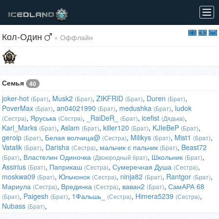
Tog
navi
Кол-Один
» Оффлайн
Семья
40
joker-hot
,
Musk2
,
ZIKFRID
,
Duren
,
(Брат)
(Брат)
(Брат)
(Брат)
PoverMax
,
an04021990
,
medushka
,
ludok
(Брат)
(Брат)
(Брат)
,
Яруська
,
_RaiDeR_
,
icefist
,
(Сестра)
(Сестра)
(Брат)
(Дядька)
Karl_Marks
,
Aslam
,
killer120
,
KJIeBeP
,
(Брат)
(Брат)
(Брат)
(Брат)
geroip
,
Белая волчица@
,
Milikys
,
Mist1
,
(Брат)
(Сестра)
(Брат)
(Брат)
Vatalik
,
Darisha
,
мальчик с пальчик
,
Beast72
(Брат)
(Сестра)
(Брат)
,
Властелин Одиночка
,
Школьник
,
(Брат)
(Двоюродный брат)
(Брат)
Assirius
,
Паприкаш
,
Сумеречная Душа
,
(Брат)
(Сестра)
(Сестра)
moskwa09
,
Юльчонок
,
ninja82
,
Rantgor
,
(Брат)
(Сестра)
(Брат)
(Брат)
Мариула
,
Врединка
,
ваван2
,
СамАРА 68
(Сестра)
(Сестра)
(Брат)
,
Paigesh
,
1Фальшь_
,
Himera5239
,
(Брат)
(Брат)
(Сестра)
(Сестра)
Nubass
,
(Брат)