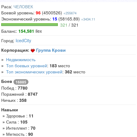
Раса:
ЧЕЛОВЕК
Боевой уровень:
96
(4500526)
+255674
Экономический уровень:
15
(58165.89)
+3434.11
321
/ 321
Баланс:
154,581
ilex
Город:
IcedCity
Корпорация:
Группа Крови
»
Недвижимость
»
Топ боевых уровней
:
183
место
»
Топ экономических уровней
:
362
место
Боев
16885
Побед :
7780
Поражений :
8747
Ничьих :
358
Навыки
»
Здоровье :
11
»
Сила :
105
»
Интеллект :
70
»
Меткость :
90