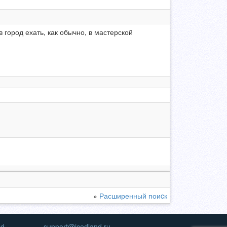
 город ехать, как обычно, в мастерской
»
Расширенный поиcк
nd
support@icedland.ru