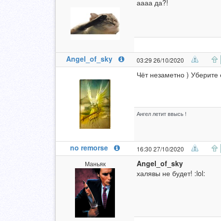
аааа да?!
Angel_of_sky
03:29 26/10/2020
Чёт незаметно ) Уберите 
Ангел летит ввысь !
no remorse
16:30 27/10/2020
Angel_of_sky
Маньяк
халявы не будет! :lol: