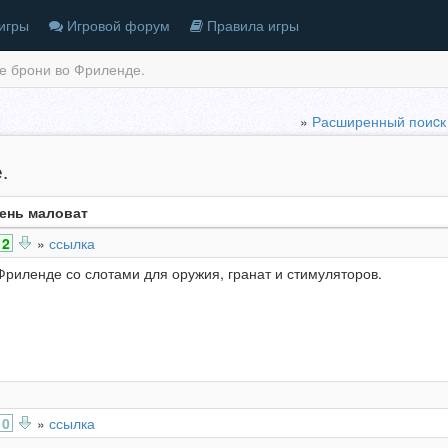
игры
Игровой форум
Правила игры
е брони во Фриленде.
»
Расширенный поиcк
.
ень маловат
2
»
ссылка
Фриленде со слотами для оружия, гранат и стимуляторов.
0
»
ссылка