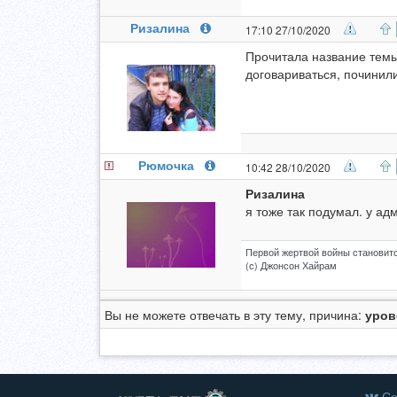
Ризалина
17:10 27/10/2020
Прочитала название темы 
договариваться, починили 
Рюмочка
10:42 28/10/2020
Ризалина
я тоже так подумал. у ад
Первой жертвой войны становитс
(с) Джонсон Хайрам
Вы не можете отвечать в эту тему, причина:
уров
Со