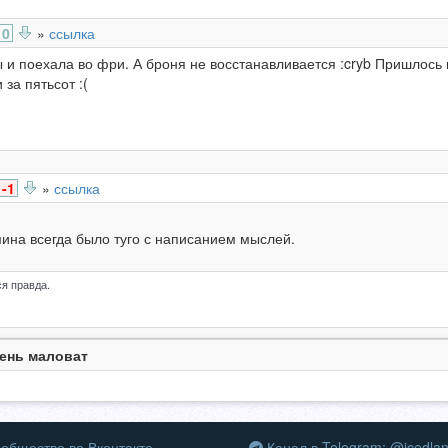
0
»
ссылка
и поехала во фри. А броня не восстанавливается :cryb Пришлось в
за пятьсот :(
-1
»
ссылка
мина всегда было туго с написанием мыслей.
я правда.
ень маловат
общество во Вконтакте
Канал в Telegram: @icedla