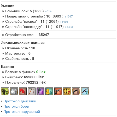
Умения
»
Ближний бой:
5
(1386)
+314
»
Прицельная стрельба :
10
(8983 )
+1017
»
Стрельба "наспех" :
11
(12064)
+3436
»
Стрельба "навскидку" :
11
(11017)
+4483
»
Отработано смен :
35247
Экономические навыки
»
Обучаемость :
10
»
Мастерство :
6
»
Стабильность :
5
Казино
»
Баланс в фишках
0 ilex
»
Выиграно:
655600 ilex
»
Потрачено:
762252 ilex
•
Протокол действий
•
Протокол боев
•
Протокол нарушений