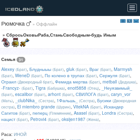
Tog
navi
Рюмочка
» Оффлайн
» СбросьОковыРаба,СтаньСвободным-будь Иным
Семья
31
Alexey
,
Блудныыы
,
gluk
,
Враг
,
Marmysh
(Брат)
(Брат)
(Брат)
(Брат)
,
WeneD
,
По колено в трупах
,
Сержуля
,
(Брат)
(Брат)
(Брат)
(Брат)
Ограил
,
Фемида мертва
,
metball
,
(Двоюродный брат)
(Брат)
(Дедушка)
-Francyz-
,
Tigra
,
enot5858
,
_Неуязвимый_
(Брат)
(Бабушка)
(Отец)
,
escalibor
,
arhont
,
СВИЛОГА
,
caryn_vor
(Брат)
(Брат)
(Брат)
(Брат)
,
_clubNika_
,
1Фальшь_
,
Бусики
(Мать)
(Сестра)
(Сестра)
(Двоюродная
,
El miembro grande
,
VitekNA
,
Искандер
сестра)
(Шурин)
(Брат)
Сагитов
,
пеперц
,
Asasel
,
Londra
,
(Брат)
(Племянник)
(Брат)
(Сестра)
нацист
,
Petrovi4
,
oksijen1987
,
(Брат)
(Брат)
(Жена)
Раса:
ИНОЙ