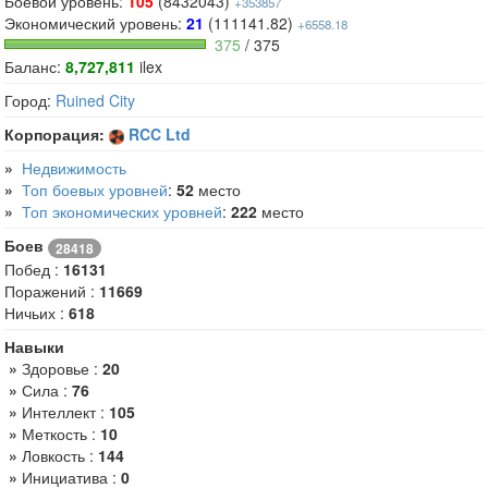
Боевой уровень:
105
(8432043)
+353857
Экономический уровень:
21
(111141.82)
+6558.18
375
/ 375
Баланс:
8,727,811
ilex
Город:
Ruined City
Корпорация:
RCC Ltd
»
Недвижимость
»
Топ боевых уровней
:
52
место
»
Топ экономических уровней
:
222
место
Боев
28418
Побед :
16131
Поражений :
11669
Ничьих :
618
Навыки
»
Здоровье :
20
»
Сила :
76
»
Интеллект :
105
»
Меткость :
10
»
Ловкость :
144
»
Инициатива :
0