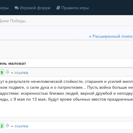
игры
Игровой форум
Правила игры
Днем Победы.
»
Расширенный поиcк
ень маловат
9
»
ссылка
ут в результате нечеловеческой стойкости, старания и усилий мил
ом подвиге, о силе духа и о патриотизме... Пусть война больше н
достями: искренностью близких людей, верной дружбой и неподк
еды, с 9 мая по 13 мая, будут кроме обычных квестов праздничны
2
»
ссылка