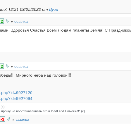
ие: 12:31 09/05/2022 от
Вузи
2
»
ссылка
нами, Здоровья Счастья Всём Людям планеты Земля! С Праздником
2
»
ссылка
беды!!! Мирного неба над головой!!!
:
nfo.php?id=9927120
nfo.php?id=9927094
 (с)
 прошу не восстанавливать его в IcedLand Univers-3" (с)
-3
»
ссылка