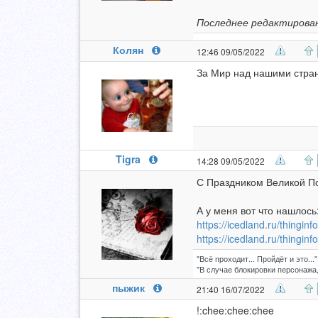
Последнее редактирован
Колян
12:46 09/05/2022
За Мир над нашими стра
Tigra
14:28 09/05/2022
С Праздником Великой По
А у меня вот что нашлось
https://icedland.ru/thingi
https://icedland.ru/thingi
"Всё проходит... Пройдёт и это..."
"В случае блокировки персонажа,
пыжик
21:40 16/07/2022
!:chee:chee:chee