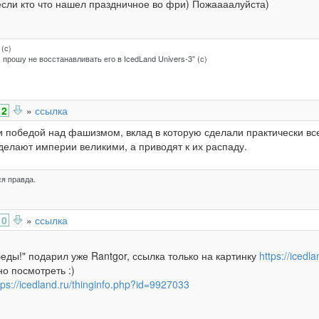
если кто что нашел праздничное во фри) Пожаааалуйста)
 (с)
 прошу не восстанавливать его в IcedLand Univers-3" (с)
2
»
ссылка
и победой над фашизмом, вклад в которую сделали практически вс
делают империи великими, а приводят к их распаду.
я правда.
0
»
ссылка
еды!" подарил уже Rantgor, ссылка только на картинку
https://iced
о посмотреть :)
tps://icedland.ru/thinginfo.php?id=9927033