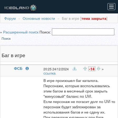
Tog
navi
Форум
Основные новости
Баг в игре [
тема закрыта
]
»
Расширенный поиcк
Поиск:
Поиск
Баг в игре
ФСБ
-14
»
20:25 24/12/2024
ссылка
В игре произошел баг каталога.
Персонажи, которые воспользовались
этим багом в месячный срок закрыть
"минусовый" баланс по UVI.
Если персонаж не погасит долг по UVI то
персонаж будет заблокирован за
использования багов и не сдачу их.
При передаче купленных при баге