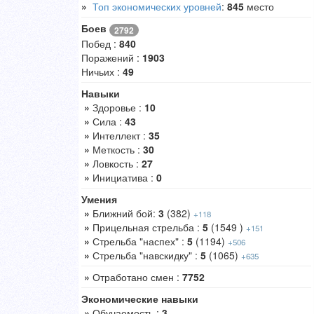
»
Топ экономических уровней
:
845
место
Боев
2792
Побед :
840
Поражений :
1903
Ничьих :
49
Навыки
»
Здоровье :
10
»
Сила :
43
»
Интеллект :
35
»
Меткость :
30
»
Ловкость :
27
»
Инициатива :
0
Умения
»
Ближний бой:
3
(382)
+118
»
Прицельная стрельба :
5
(1549 )
+151
»
Стрельба "наспех" :
5
(1194)
+506
»
Стрельба "навскидку" :
5
(1065)
+635
»
Отработано смен :
7752
Экономические навыки
»
Обучаемость :
3