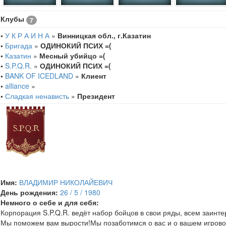
Клубы
7
•
У К Р А И Н А
»
Винницкая обл., г.Казатин
•
Бригада
»
ОДИНОКИЙ ПСИХ =(
•
Казатин
»
Месный убийцо =(
•
S.P.Q.R.
»
ОДИНОКИЙ ПСИХ =(
•
BANK OF ICEDLAND
»
Клиент
•
alliance
»
•
Сладкая ненависть
»
Президент
Имя:
ВЛАДИМИР НИКОЛАЙЕВИЧ
День рождения:
26 / 5 / 1980
Немного о себе и для себя:
Корпорация S.P.Q.R. ведёт набор бойцов в свои ряды, всем заинте
Мы поможем вам вырости!Мы позаботимся о вас и о вашем игрово