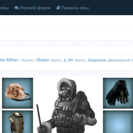
игры
Игровой форум
Правила игры
Ike ASher~
,
Obolon
,
s_lim
,
Шарапов
(Кузен)
(Брат)
(Брат)
(Двоюродный б