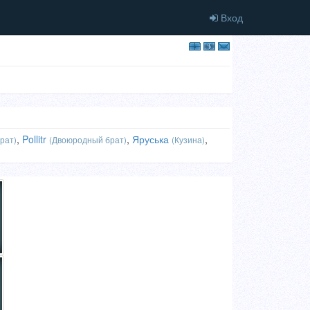
Вход
,
Pollitr
,
Яруська
,
рат)
(Двоюродный брат)
(Кузина)