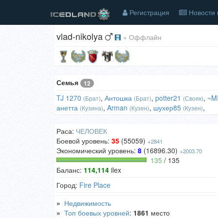
Регистрация
Новости 
vlad-nikolya
» Оффлайн
Семья
12
TJ 1270
,
Антошка
,
potter21
,
~M
(Брат)
(Брат)
(Свояк)
анетта
,
Arman
,
шухер85
,
(Кузина)
(Кузен)
(Кузен)
Раса:
ЧЕЛОВЕК
Боевой уровень:
35
(55059)
+2841
Экономический уровень:
8
(16896.30)
+2003.70
135
/ 135
Баланс:
114,114
ilex
Город:
Fire Place
»
Недвижимость
»
Топ боевых уровней
:
1861
место