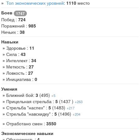
»
Топ экономических уровней
:
1110
место
Боев
1747
Побед :
724
Поражений :
985
Ничьих :
38
Навыки
»
Здоровье :
11
»
Сила :
43
»
Интеллект :
34
»
Меткость :
27
»
Ловкость :
27
»
Инициатива :
0
Умения
»
Ближний бой:
3
(495)
+5
»
Прицельная стрельба :
5
(1437 )
+263
»
Стрельба "наспех" :
5
(1483)
+217
»
Стрельба "навскидку" :
5
(1496)
+204
»
Отработано смен :
3550
Экономические навыки
»
Обучаемость :
4