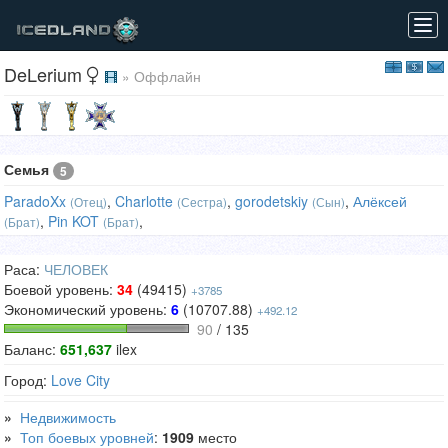
Tog
navi
DeLerium
» Оффлайн
Семья
5
ParadoXx
,
Charlotte
,
gorodetskiy
,
Алёксей
(Отец)
(Сестра)
(Сын)
,
Pin KOT
,
(Брат)
(Брат)
Раса:
ЧЕЛОВЕК
Боевой уровень:
34
(49415)
+3785
Экономический уровень:
6
(10707.88)
+492.12
90
/ 135
Баланс:
651,637
ilex
Город:
Love City
»
Недвижимость
»
Топ боевых уровней
:
1909
место