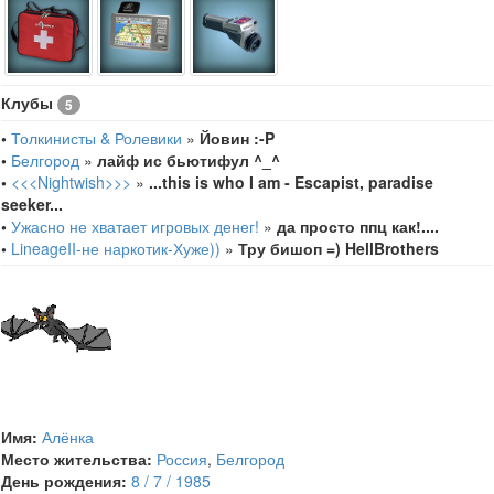
Клубы
5
•
Толкинисты & Ролевики
»
Йовин :-P
•
Белгород
»
лайф ис бьютифул ^_^
•
<<<Nightwish>>>
»
...this is who I am - Escapist, paradise
seeker...
•
Ужасно не хватает игровых денег!
»
да просто ппц как!....
•
LineageII-не наркотик-Хуже))
»
Тру бишоп =) HellBrothers
Имя:
Алёнка
Место жительства:
Россия
,
Белгород
День рождения:
8 / 7 / 1985