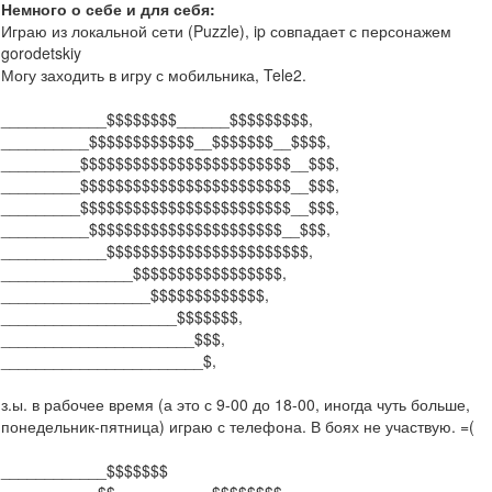
Немного о себе и для себя:
Играю из локальной сети (Puzzle), ip совпадает с персонажем
gorodetskiy
Могу заходить в игру с мобильника, Tele2.
____________$$$$$$$$______$$$$$$$$$,
__________$$$$$$$$$$$$__$$$$$$$__$$$$,
_________$$$$$$$$$$$$$$$$$$$$$$$$__$$$,
_________$$$$$$$$$$$$$$$$$$$$$$$$__$$$,
_________$$$$$$$$$$$$$$$$$$$$$$$$__$$$,
__________$$$$$$$$$$$$$$$$$$$$$$__$$$,
____________$$$$$$$$$$$$$$$$$$$$$$$,
_______________$$$$$$$$$$$$$$$$$,
_________________$$$$$$$$$$$$$,
____________________$$$$$$$,
______________________$$$,
_______________________$,
з.ы. в рабочее время (а это с 9-00 до 18-00, иногда чуть больше,
понедельник-пятница) играю с телефона. В боях не участвую. =(
____________$$$$$$$