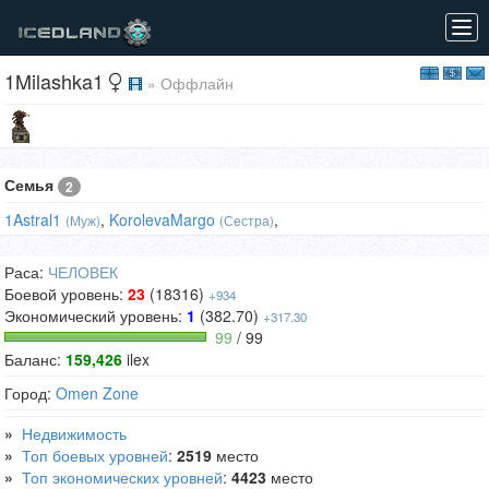
Tog
navi
1Milashka1
» Оффлайн
Семья
2
1Astral1
,
KorolevaMargo
,
(Муж)
(Сестра)
Раса:
ЧЕЛОВЕК
Боевой уровень:
23
(18316)
+934
Экономический уровень:
1
(382.70)
+317.30
99
/ 99
Баланс:
159,426
ilex
Город:
Omen Zone
»
Недвижимость
»
Топ боевых уровней
:
2519
место
»
Топ экономических уровней
:
4423
место