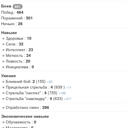
Боев
991
Побед :
464
Поражений :
501
Ничьих :
26
Навыки
»
Здоровье :
10
»
Сила :
32
»
Интеллект :
23
»
Меткость :
24
»
Ловкость :
20
»
Инициатива :
0
Умения
»
Ближний бой:
2
(155)
+20
»
Прицельная стрельба :
4
(939 )
+11
»
Стрельба "наспех" :
4
(755)
+195
»
Стрельба "навскидку" :
4
(633)
+317
»
Отработано смен :
286
Экономические навыки
»
Обучаемость :
0
»
Мастерство :
0