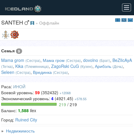
Tog
navi
SANTEH
» Оффлайн
Семья
9
Mama grom
,
Мама гром
,
dovolno
,
BeZlIcAyA
(Сестра)
(Сестра)
(Брат)
,
Kika
,
ZagoRski CuG
,
Арибэль
,
(Тетка)
(Племянница)
(Кузен)
(Дочь)
Seleen
,
Врединка
,
(Сестра)
(Сестра)
Раса:
ИНОЙ
Боевой уровень:
59
(352432)
+12068
Экономический уровень:
4
(4921.45)
+578.55
219
/ 219
Баланс:
1,588
ilex
Город:
Ruined City
»
Недвижимость