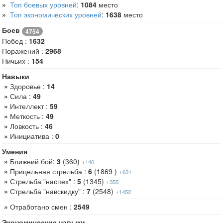
»
Топ боевых уровней
:
1084
место
»
Топ экономических уровней
:
1638
место
Боев
4754
Побед :
1632
Поражений :
2968
Ничьих :
154
Навыки
»
Здоровье :
14
»
Сила :
49
»
Интеллект :
59
»
Меткость :
49
»
Ловкость :
46
»
Инициатива :
0
Умения
»
Ближний бой:
3
(360)
+140
»
Прицельная стрельба :
6
(1869 )
+631
»
Стрельба "наспех" :
5
(1345)
+355
»
Стрельба "навскидку" :
7
(2548)
+1452
»
Отработано смен :
2549
Экономические навыки