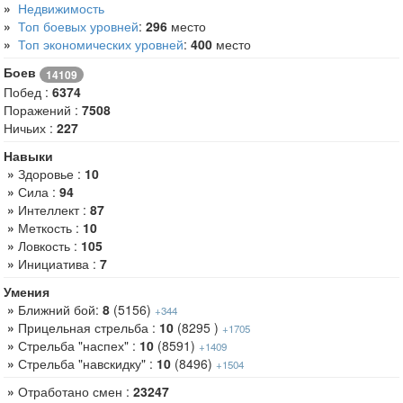
»
Недвижимость
»
Топ боевых уровней
:
296
место
»
Топ экономических уровней
:
400
место
Боев
14109
Побед :
6374
Поражений :
7508
Ничьих :
227
Навыки
»
Здоровье :
10
»
Сила :
94
»
Интеллект :
87
»
Меткость :
10
»
Ловкость :
105
»
Инициатива :
7
Умения
»
Ближний бой:
8
(5156)
+344
»
Прицельная стрельба :
10
(8295 )
+1705
»
Стрельба "наспех" :
10
(8591)
+1409
»
Стрельба "навскидку" :
10
(8496)
+1504
»
Отработано смен :
23247