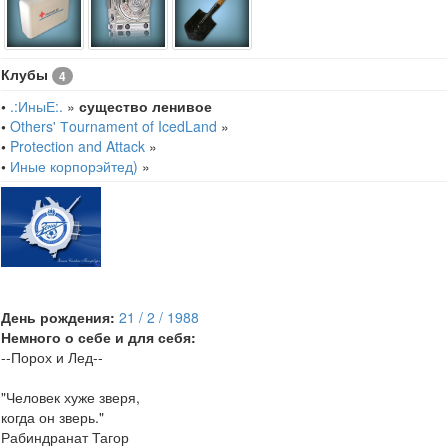
Клубы
4
•
.:ИныЕ:.
»
существо ленивое
•
Others' Тournament of IcedLand
»
•
Protection and Attack
»
•
Иные корпорэйтед)
»
День рождения:
21 / 2 / 1988
Немного о себе и для себя:
--Порох и Лед--
"Человек хуже зверя,
когда он зверь."
Рабиндранат Тагор