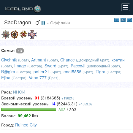
Tog
navi
_SadDragon_
» Оффлайн
Семья
13
Clychnik
,
Artmant
,
Chance
,
кретин
(Брат)
(Брат)
(Двоюродный брат)
,
Image
,
Swerd
,
PaccoJI
,
(Брат)
(Сестра)
(Брат)
(Двоюродный брат)
B@gira
,
potter21
,
enot5858
,
Tigra
,
(Сестра)
(Брат)
(Брат)
(Сестра)
Ejina
,
Vano 777
,
(Сестра)
(Брат)
Раса:
ИНОЙ
Боевой уровень:
91
(3184685)
+196215
Экономический уровень:
14
(52446.31)
+1553.69
303
/ 303
Баланс:
99,462
ilex
Город:
Ruined City