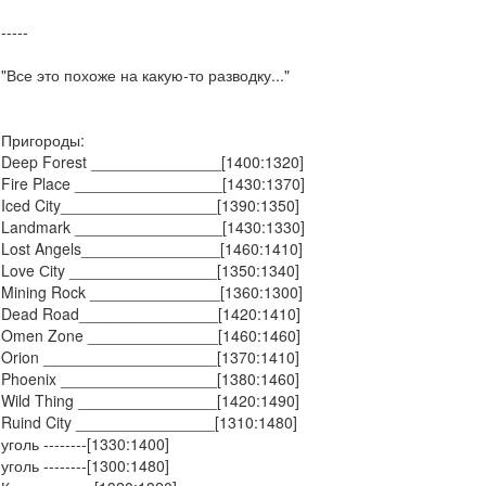
-----
"Все это похоже на какую-то разводку..."
Пригороды:
Deep Forest _______________[1400:1320]
Fire Place _________________[1430:1370]
Iced City__________________[1390:1350]
Landmark _________________[1430:1330]
Lost Angels________________[1460:1410]
Love Сity _________________[1350:1340]
Mining Rock _______________[1360:1300]
Dead Road________________[1420:1410]
Omen Zone _______________[1460:1460]
Orion ____________________[1370:1410]
Phoenix __________________[1380:1460]
Wild Thing ________________[1420:1490]
Ruind City ________________[1310:1480]
уголь --------[1330:1400]
уголь --------[1300:1480]