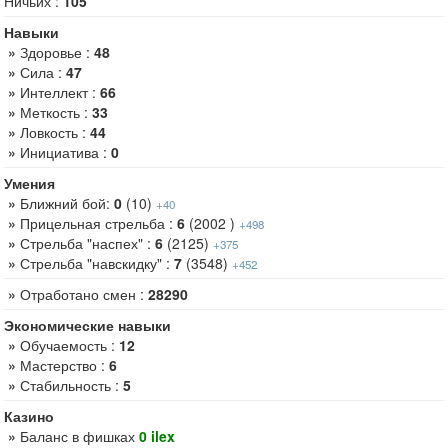
Ничьих :
105
Навыки
»
Здоровье :
48
»
Сила :
47
»
Интеллект :
66
»
Меткость :
33
»
Ловкость :
44
»
Инициатива :
0
Умения
»
Ближний бой:
0
(10)
+40
»
Прицельная стрельба :
6
(2002 )
+498
»
Стрельба "наспех" :
6
(2125)
+375
»
Стрельба "навскидку" :
7
(3548)
+452
»
Отработано смен :
28290
Экономические навыки
»
Обучаемость :
12
»
Мастерство :
6
»
Стабильность :
5
Казино
»
Баланс в фишках
0 ilex