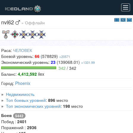
Tog
navi
nvl62
» Оффлайн
Раса:
ЧЕЛОВЕК
Боевой уровень:
66
(578829)
+20571
Экономический уровень:
23
(139068.01)
+1331.99
342
/ 342
Баланс:
4,412,592
ilex
Город:
Phoenix
»
Недвижимость
»
Топ боевых уровней
:
896
место
»
Топ экономических уровней
:
198
место
Боев
5442
Побед :
2401
Поражений :
2936