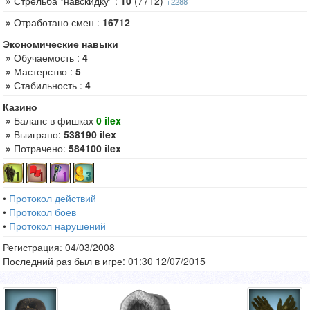
»
Стрельба "навскидку" :
10
(7712)
+2288
»
Отработано смен :
16712
Экономические навыки
»
Обучаемость :
4
»
Мастерство :
5
»
Стабильность :
4
Казино
»
Баланс в фишках
0 ilex
»
Выиграно:
538190 ilex
»
Потрачено:
584100 ilex
•
Протокол действий
•
Протокол боев
•
Протокол нарушений
Регистрация: 04/03/2008
Последний раз был в игре: 01:30 12/07/2015