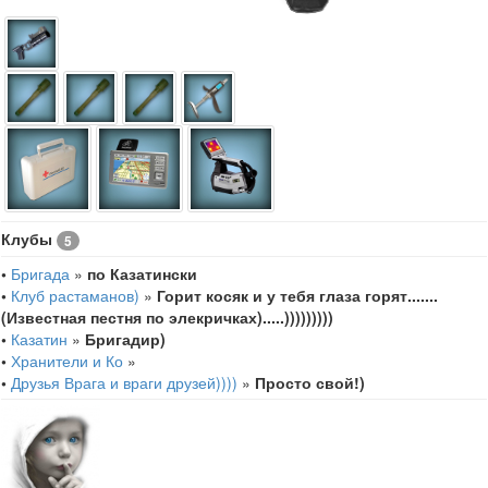
Клубы
5
•
Бригада
»
по Казатински
•
Клуб растаманов)
»
Горит косяк и у тебя глаза горят.......
(Известная пестня по элекричках).....)))))))))
•
Казатин
»
Бригадир)
•
Хранители и Ко
»
•
Друзья Врага и враги друзей))))
»
Просто свой!)