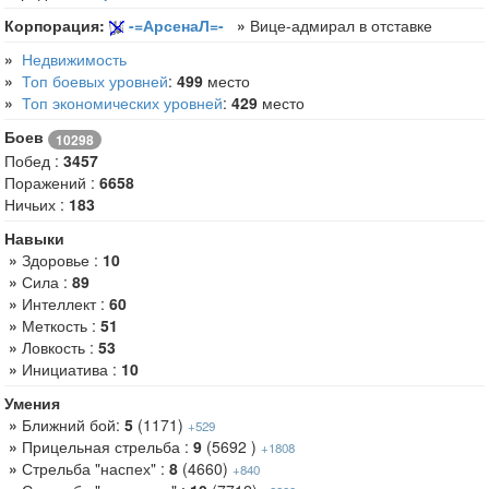
Корпорация:
-=АрсенаЛ=-
»
Вице-адмирал в отставке
»
Недвижимость
»
Топ боевых уровней
:
499
место
»
Топ экономических уровней
:
429
место
Боев
10298
Побед :
3457
Поражений :
6658
Ничьих :
183
Навыки
»
Здоровье :
10
»
Сила :
89
»
Интеллект :
60
»
Меткость :
51
»
Ловкость :
53
»
Инициатива :
10
Умения
»
Ближний бой:
5
(1171)
+529
»
Прицельная стрельба :
9
(5692 )
+1808
»
Стрельба "наспех" :
8
(4660)
+840