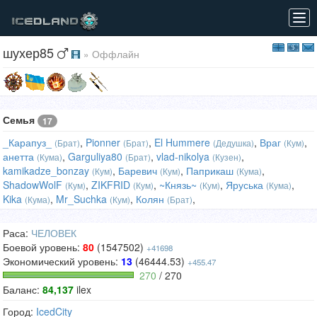
Tog
navi
шухер85
» Оффлайн
Семья
17
_Карапуз_
,
Pionner
,
El Hummere
,
Враг
,
(Брат)
(Брат)
(Дедушка)
(Кум)
анетта
,
Garguliya80
,
vlad-nikolya
,
(Кума)
(Брат)
(Кузен)
kamikadze_bonzay
,
Баревич
,
Паприкаш
,
(Кум)
(Кум)
(Кума)
ShadowWolF
,
ZIKFRID
,
~Князь~
,
Яруська
,
(Кум)
(Кум)
(Кум)
(Кума)
Kika
,
Mr_Suchka
,
Колян
,
(Кума)
(Кум)
(Брат)
Раса:
ЧЕЛОВЕК
Боевой уровень:
80
(1547502)
+41698
Экономический уровень:
13
(46444.53)
+455.47
270
/ 270
Баланс:
84,137
ilex
Город:
IcedCity