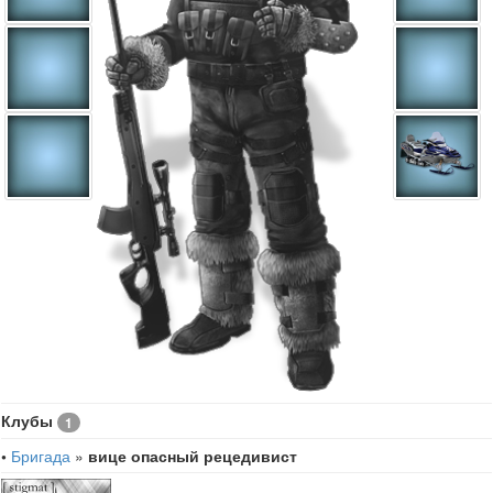
Клубы
1
•
Бригада
»
вице опасный рецедивист