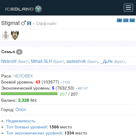
Tog
navi
Stigmat
» Оффлайн
Семья
4
Nickrofil
,
Mihail-SLH
,
asdeshnik
,
_ДьЯк
,
(Брат)
(Брат)
(Брат)
(Брат)
Раса:
ЧЕЛОВЕК
Боевой уровень:
43
(103577)
+7123
Экономический уровень:
5
(7632.53)
+467.47
207
/ 207
Баланс:
2,328
ilex
Город:
Orion
»
Недвижимость
»
Топ боевых уровней
:
1566
место
»
Топ экономических уровней
:
1334
место