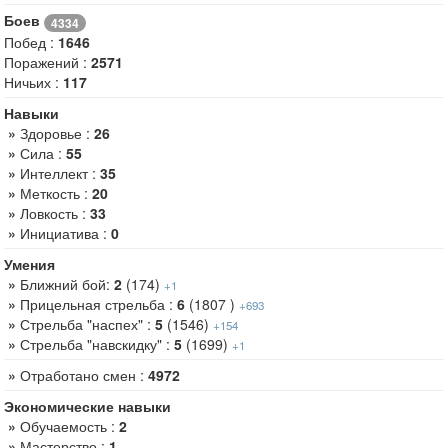
Боев
4334
Побед :
1646
Поражений :
2571
Ничьих :
117
Навыки
»
Здоровье :
26
»
Сила :
55
»
Интеллект :
35
»
Меткость :
20
»
Ловкость :
33
»
Инициатива :
0
Умения
»
Ближний бой:
2
(174)
+1
»
Прицельная стрельба :
6
(1807 )
+693
»
Стрельба "наспех" :
5
(1546)
+154
»
Стрельба "навскидку" :
5
(1699)
+1
»
Отработано смен :
4972
Экономические навыки
»
Обучаемость :
2
»
Мастерство :
1