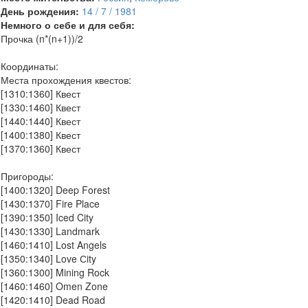
День рождения:
14 / 7 / 1981
Немного о себе и для себя:
Прочка (n*(n+1))/2
Координаты:
Места прохождения квестов:
[1310:1360] Квест
[1330:1460] Квест
[1440:1440] Квест
[1400:1380] Квест
[1370:1360] Квест
Пригороды:
[1400:1320] Deep Forest
[1430:1370] Fire Place
[1390:1350] Iced City
[1430:1330] Landmark
[1460:1410] Lost Angels
[1350:1340] Love Сity
[1360:1300] Mining Rock
[1460:1460] Omen Zone
[1420:1410] Dead Road