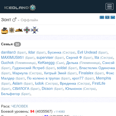
Tog
navi
Зонт
» Оффлайн
Семья
30
danilian3
,
ildar
,
Бусинка
,
Evil Undead
,
(Брат)
(Брат)
(Сестра)
(Брат)
MAXIMUS951
,
superviser
,
Сергей Ф
,
lita
,
(Брат)
(Брат)
(Брат)
(Сестра)
Guchok
,
KeKseggg
,
Делька
,
Сэнсэй
(Племянница)
(Сын)
(Племянница)
,
Гудзонский Ястреб
,
soldat
,
Властелин Одиночка
(Брат)
(Брат)
(Брат)
,
Мариула
,
Хитрый Змей
,
Finalalex
,
Фокс
(Брат)
(Сестра)
(Брат)
(Брат)
Малдер
,
По колено в трупах
,
крот77
,
Memphis
(Брат)
(Брат)
(Брат)
,
Aslam
,
ludok
,
Врединка
,
FirstLife
(Брат)
(Брат)
(Сестра)
(Сестра)
,
СВИЛОГА
,
Dicson
,
Юльчонок
,
(Брат)
(Брат)
(Брат)
(Сестра)
Бельфегор
,
(Брат)
Раса:
ЧЕЛОВЕК
Боевой уровень:
94
(4035567)
+114083