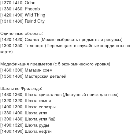
[1370:1410] Orion
[1380:1460] Phoenix
[1420:1490] Wild Thing
[1310:1480] Ruind City
Одиночные объекты:
[1420:1420] Свалка (Можно выбросить предметы и ресурсы)
[1300:1350] Телепорт (Перемещает в случайные координаты на
карте)
Модификация предметов (с 5 экономического уровня):
[1460:1300] Магазин схем
[1350:1480] Мастерская деталей
Шахты во Фрилэнде:
[1480:1360] Шахта кристаллов (Доступный поиск для всех)
[1320:1320] Шахта камня
[1400:1390] Шахта селитры
[1330:1400] Шахта угля
[1300:1480] Шахта угля №2
[1490:1320] Шахта руды
[1480:1490] Шахта нефти