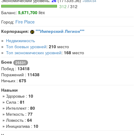
Экономический уровень:
26
(171335.36)
+6864.64
312
/ 312
Баланс:
5,671,700
ilex
Город:
Fire Place
Корпорация:
***Имперский Легион***
»
Недвижимость
»
Топ боевых уровней
:
210
место
»
Топ экономических уровней
:
168
место
Боев
25531
Побед :
13418
Поражений :
11438
Ничьих :
675
Навыки
»
Здоровье :
10
»
Сила :
81
»
Интеллект :
80
»
Меткость :
77
»
Ловкость :
64
»
Инициатива :
10