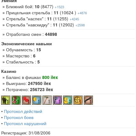
Умения
»
Ближний бой:
10
(8477)
+1523
»
Прицельная стрельба :
11
(10624 )
+4876
»
Стрельба "наспех" :
11
(11255)
+4245
»
Стрельба "навскидку" :
11
(12902)
+2598
»
Отработано смен :
44898
Экономические навыки
»
Обучаемость :
15
»
Мастерство :
6
»
Стабильность :
5
Казино
»
Баланс в фишках
800 ilex
»
Выиграно:
247950 ilex
»
Потрачено:
256723 ilex
•
Протокол действий
•
Протокол боев
•
Протокол нарушений
Регистрация: 31/08/2006