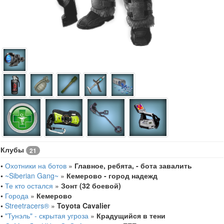
Клубы
21
•
Охотники на ботов
»
Главное, ребята, - бота завалить
•
~Siberian Gang~
»
Кемерово - город надежд
•
Те кто остался
»
Зонт (32 боевой)
•
Города
»
Кемерово
•
Streetracers®
»
Toyota Cavalier
•
"Тунэль" - скрытая угроза
»
Крадущийся в тени