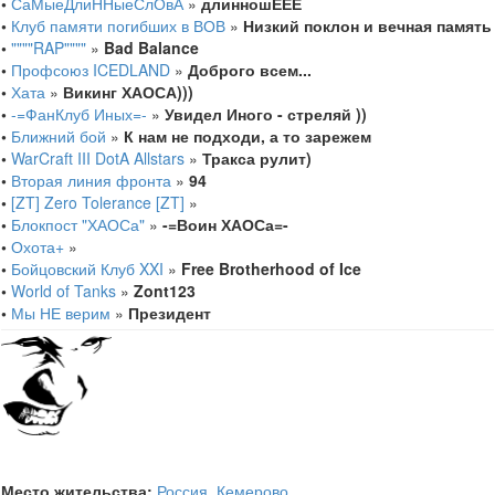
•
СаМыеДлиННыеСлОвА
»
длинношЕЕЕ
•
Клуб памяти погибших в ВОВ
»
Низкий поклон и вечная память
•
""""RAP""""
»
Bad Balance
•
Профсоюз ICEDLAND
»
Доброго всем...
•
Хата
»
Викинг ХАОСА)))
•
-=ФанКлуб Иных=-
»
Увидел Иного - стреляй ))
•
Ближний бой
»
К нам не подходи, а то зарежем
•
WarCraft III DotA Allstars
»
Тракса рулит)
•
Вторая линия фронта
»
94
•
[ZT] Zero Tolerance [ZT]
»
•
Блокпост "ХАОСа"
»
-=Воин ХАОСа=-
•
Охота+
»
•
Бойцовский Клуб XXI
»
Free Brotherhood of Ice
•
World of Tanks
»
Zont123
•
Мы НЕ верим
»
Президент
Место жительства:
Россия
,
Кемерово