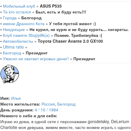
•
Мобильный клуб
»
ASUS P535
•
Те кто остался
»
Был, есть и буду есть!!!
•
Города
»
Белгород
•
имени Дранного Кота
»
У тебя пустой живот :)
•
Некурящие
»
Не курил, не курю и не буду курить... сигареты.
•
Клуб памяти 3bupyiiik(и)
»
Помню. Трибипиуйка :(
•
Автомобилисты
»
Toyota Chaser Avante 2.0 GX100
•
Ultima ratio
»
•
Белгород
»
Президент
•
Ужасно не хватает игровых денег!
»
Президент
Имя:
Илья
Место жительства:
Россия
,
Белгород
День рождения:
4 / 10 / 1984
Немного о себе и для себя:
Играю из дома, в одной сети с персонажами gorodetskiy, DeLerium 
Charlotte моя девушка, живем вместе, часто можем играть с одного 