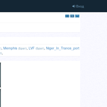
Вход
,
Memphis
,
LVF
,
Niger_In_Trance_port
)
(Брат)
(Брат)
,
т)