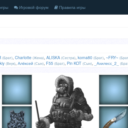
игры
Игровой форум
Правила игры
R
,
Charlotte
,
ALISKA
,
koma80
,
~FRY~
(Брат)
(Жена)
(Сестра)
(Брат)
(Брат
kiy
,
Алёксей
,
F55
,
Pin KOT
,
_Ахилесс_2_
(Внук)
(Сын)
(Брат)
(Сын)
(Бра