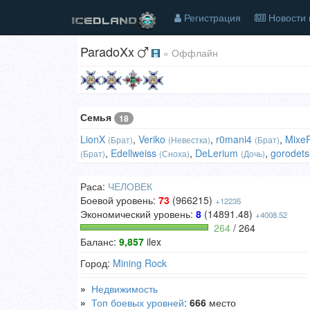
Регистрация
Новости 
ParadoXx
» Оффлайн
Семья
18
LionX
,
Veriko
,
r0mani4
,
Mixe
(Брат)
(Невестка)
(Брат)
,
Edellweiss
,
DeLerium
,
gorodets
(Брат)
(Сноха)
(Дочь)
Раса:
ЧЕЛОВЕК
Боевой уровень:
73
(966215)
+12235
Экономический уровень:
8
(14891.48)
+4008.52
264
/ 264
Баланс:
9,857
ilex
Город:
Mining Rock
»
Недвижимость
»
Топ боевых уровней
:
666
место