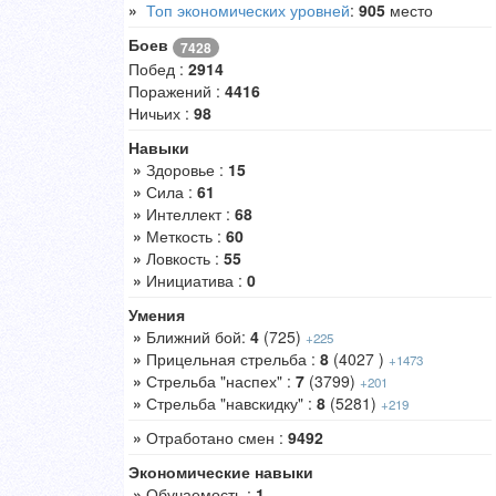
»
Топ экономических уровней
:
905
место
Боев
7428
Побед :
2914
Поражений :
4416
Ничьих :
98
Навыки
»
Здоровье :
15
»
Сила :
61
»
Интеллект :
68
»
Меткость :
60
»
Ловкость :
55
»
Инициатива :
0
Умения
»
Ближний бой:
4
(725)
+225
»
Прицельная стрельба :
8
(4027 )
+1473
»
Стрельба "наспех" :
7
(3799)
+201
»
Стрельба "навскидку" :
8
(5281)
+219
»
Отработано смен :
9492
Экономические навыки
»
Обучаемость :
1