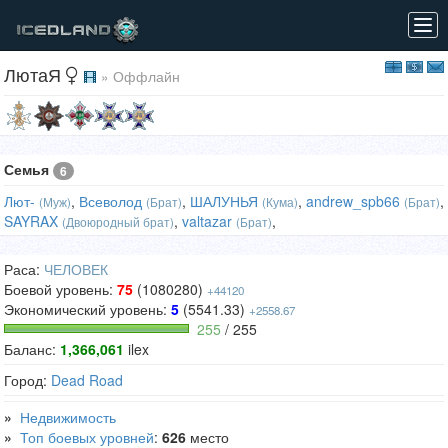
Tog
navi
ЛютаЯ
» Оффлайн
Семья
6
Лют-
,
Всеволод
,
ШАЛУНЬЯ
,
andrew_spb66
,
(Муж)
(Брат)
(Кума)
(Брат)
SAYRAX
,
valtazar
,
(Двоюродный брат)
(Брат)
Раса:
ЧЕЛОВЕК
Боевой уровень:
75
(1080280)
+44120
Экономический уровень:
5
(5541.33)
+2558.67
255
/ 255
Баланс:
1,366,061
ilex
Город:
Dead Road
»
Недвижимость
»
Топ боевых уровней
:
626
место