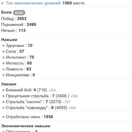
»
Топ экономических уровней
:
1560
место
Боев
6555
Побед :
3953
Поражений :
2489
Ничьих :
113
Навыки
»
Здоровье :
10
»
Сила :
57
»
Интеллект :
75
»
Меткость :
60
»
Ловкость :
63
»
Инициатива :
0
Умения
»
Ближний бой:
4
(716)
+234
»
Прицельная стрельба :
7
(3406 )
+594
»
Стрельба "наспех" :
7
(3273)
+727
»
Стрельба "навскидку" :
8
(4655)
+845
»
Отработано смен :
1936
Экономические навыки
»
Обучаемость :
3