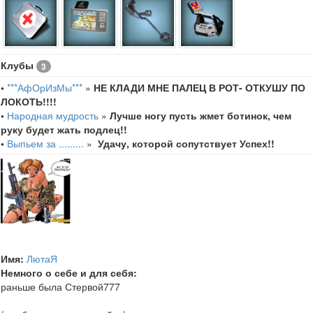
Клубы
3
•
***АфОрИзМы***
»
НЕ КЛАДИ МНЕ ПАЛЕЦ В РОТ- ОТКУШУ ПО
ЛОКОТЬ!!!!
•
Народная мудрость
»
Лучше ногу пусть жмет ботинок, чем
руку будет жать подлец!!
•
Выпьем за .........
»
Удачу, которой сопутствует Успех!!
Имя:
ЛютаЯ
Немного о себе и для себя:
раньше была Стервой777