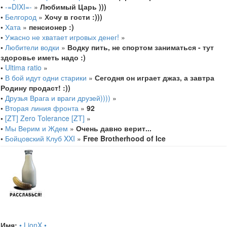
•
-=DIXI=-
»
Любимый Царь )))
•
Белгород
»
Хочу в гости :)))
•
Хата
»
пенсионер :)
•
Ужасно не хватает игровых денег!
»
•
Любители водки
»
Водку пить, не спортом заниматься - тут
здоровье иметь надо :)
•
Ultima ratio
»
•
В бой идут одни старики
»
Сегодня он играет джаз, а завтра
Родину продаст! :))
•
Друзья Врага и враги друзей))))
»
•
Вторая линия фронта
»
92
•
[ZT] Zero Tolerance [ZT]
»
•
Мы Верим и Ждем
»
Очень давно верит...
•
Бойцовский Клуб XXI
»
Free Brotherhood of Ice
Имя:
• LionX •