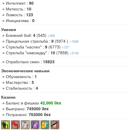
»
Интеллект :
90
»
Меткость :
10
»
Ловкость :
123
»
Инициатива :
0
Умения
»
Ближний бой:
4
(545)
+405
»
Прицельная стрельба :
9
(5974 )
+1526
»
Стрельба "наспех" :
9
(6773)
+727
»
Стрельба "навскидку" :
10
(7858)
+2142
»
Отработано смен :
15823
Экономические навыки
»
Обучаемость :
1
»
Мастерство :
5
»
Стабильность :
4
Казино
»
Баланс в фишках
42,000 ilex
»
Выиграно:
745000 ilex
»
Потрачено:
763000 ilex