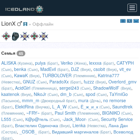
Tog
navi
LionX
» Оффлайн
Семья
45
ALISKA
,
pulya
,
Veriko
,
lexxxa
,
CATYPH
(Кузина)
(Брат)
(Жена)
(Брат)
,
benka
,
MadEvil
,
DJZ
,
csobit
,
vit_ev
(Сын)
(Сын)
(Брат)
(Внук)
(Внук)
,
KawaK
,
TURBOLOVER
,
Katrina777
(Сын)
(Внук)
(Племянник)
,
GNUZ
,
ParadoXx
,
fuzzz
,
Overlord_gmv
(Невестка)
(Сын)
(Брат)
(Внук)
,
AcidGirl
,
sergei243
,
ShadowWolF
,
(Брат)
(Племянница)
(Сын)
(Внук)
kaatenok
,
NikoJr
,
dm_b
,
spod
,
TaYmiGo
(Внук)
(Сын)
(Сын)
(Сын)
,
mmm_m
,
mura
,
no remorse
(Пасынок)
(Двоюродный брат)
(Дочь)
,
ElektRina
,
L_A_W
,
Ё_ж_и_к
,
Saundtrek
(Брат)
(Внучка)
(Сын)
(Сын)
,
~FRY~
,
Paul Smith
,
BIGNIKO
,
(Племянник)
(Брат)
(Племянник)
(Сын)
L555
,
К@р@тель
,
-Jack_Moor-
,
Security Service
(Сын)
(Сын)
(Сын)
,
Властелин Одиночка
,
Lienka
,
Лана Дан
(Брат)
(Внук)
(Невестка)
,
_OSOB_
,
Видавший маргиналов
,
Всеволод
(Сестра)
(Брат)
(Брат)
,
(Брат)