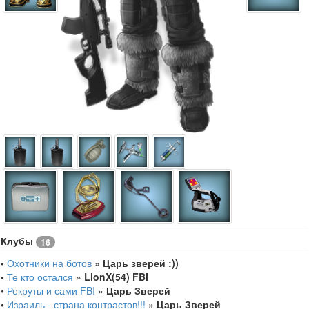
Клубы
16
•
Охотники на ботов
»
Царь зверей :))
•
Те кто остался
»
LionX(54) FBI
•
Рекруты и сами FBI
»
Царь Зверей
•
Израиль - страна контрастов!!!
»
Царь Зверей