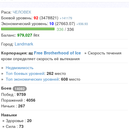
Раса:
ЧЕЛОВЕК
Боевой уровень:
92
(3478821)
+141179
Экономический уровень:
10
(27663.07)
+936.93
336
/ 336
Баланс:
979,027
ilex
Город:
Landmark
Корпорация:
Free Brotherhood of Ice
»
Скорость течения
крови определяет скорость её вытекания
»
Недвижимость
»
Топ боевых уровней
:
262
место
»
Топ экономических уровней
:
608
место
Боев
14082
Побед :
9759
Поражений :
4056
Ничьих :
267
Навыки
»
Здоровье :
20
»
Сила :
73