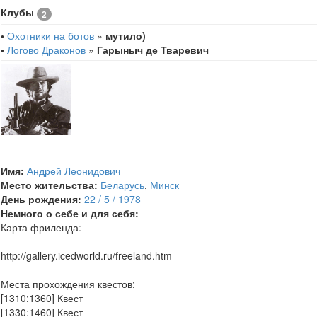
Клубы
2
•
Охотники на ботов
»
мутило)
•
Логово Драконов
»
Гарыныч де Тваревич
Имя:
Андрей Леонидович
Место жительства:
Беларусь
,
Минск
День рождения:
22 / 5 / 1978
Немного о себе и для себя:
Карта фриленда:
http://gallery.icedworld.ru/freeland.htm
Места прохождения квестов:
[1310:1360] Квест
[1330:1460] Квест