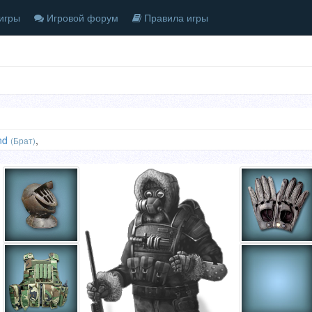
игры
Игровой форум
Правила игры
nd
,
(Брат)