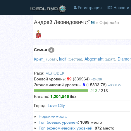
Регистрация
Новости 
Андрей Леонидович
» Оффлайн
Семья
4
Крит_
,
lucif
,
Abgemaht
,
Diamo
(Брат)
(Сестра)
(Брат)
Раса:
ЧЕЛОВЕК
Боевой уровень:
59
(339964)
+24536
Экономический уровень:
8
(15833.78)
+3066.22
213
/ 213
Баланс:
1,204,546
ilex
Город:
Love City
»
Недвижимость
»
Топ боевых уровней
:
1099
место
»
Топ экономических уровней
:
872
место