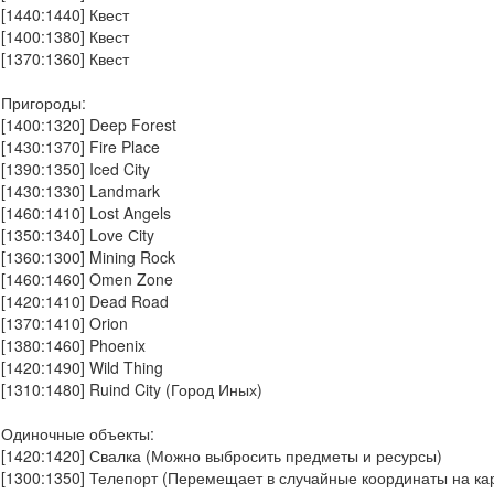
[1440:1440] Квест
[1400:1380] Квест
[1370:1360] Квест
Пригороды:
[1400:1320] Deep Forest
[1430:1370] Fire Place
[1390:1350] Iced City
[1430:1330] Landmark
[1460:1410] Lost Angels
[1350:1340] Love Сity
[1360:1300] Mining Rock
[1460:1460] Omen Zone
[1420:1410] Dead Road
[1370:1410] Orion
[1380:1460] Phoenix
[1420:1490] Wild Thing
[1310:1480] Ruind City (Город Иных)
Одиночные объекты:
[1420:1420] Свалка (Можно выбросить предметы и ресурсы)
[1300:1350] Телепорт (Перемещает в случайные координаты на ка