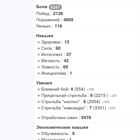
Боев
6247
Побед :
2126
Поражений :
4005
Ничьих :
116
Навыки
»
Здоровье :
12
»
Сила :
60
»
Интеллект :
37
»
Меткость :
42
»
Ловкость :
65
»
Инициатива :
1
Умения
»
Ближний бой:
4
(554)
+396
»
Прицельная стрельба :
6
(2219 )
+281
»
Стрельба "наспех" :
6
(2004)
+496
»
Стрельба "навскидку" :
7
(3331)
+669
»
Отработано смен :
5476
Экономические навыки
»
Обучаемость :
5
»
Мастерство :
1