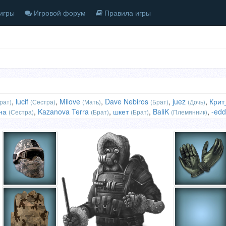
игры
Игровой форум
Правила игры
,
lucif
,
Milove
,
Dave Nebiros
,
juez
,
Крит
рат)
(Сестра)
(Мать)
(Брат)
(Дочь)
на
,
Kazanova Terra
,
шкет
,
BaliK
,
-edd
(Сестра)
(Брат)
(Брат)
(Племянник)