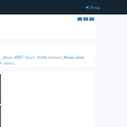
Вход
_
,
d307
,
mura
,
Мама гром
(Внук)
(Брат)
(Кузина)
i-
,
(Брат)