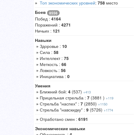
»
Топ экономических уровней
:
758
место
Боев
8556
Побед :
4164
Поражений :
4271
Ничьих :
121
Навыки
»
Здоровье :
10
»
Сила :
58
»
Интеллект :
75
»
Меткость :
66
»
Ловкость :
56
»
Инициатива :
0
Умения
»
Ближний бой:
4
(537)
+413
»
Прицельная стрельба :
7
(3881 )
+119
»
Стрельба "наспех" :
7
(2850)
+1150
»
Стрельба "навскидку" :
9
(5726)
+1774
»
Отработано смен :
6191
Экономические навыки
»
Обучаемость :
4