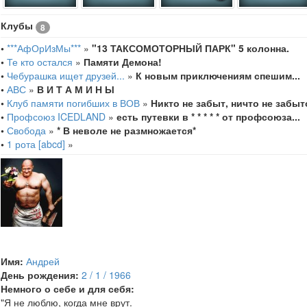
Клубы
8
•
***АфОрИзМы***
»
"13 ТАКСОМОТОРНЫЙ ПАРК" 5 колонна.
•
Те кто остался
»
Памяти Демона!
•
Чебурашка ищет друзей...
»
К новым приключениям спешим...
•
АВС
»
В И Т А М И Н Ы
•
Клуб памяти погибших в ВОВ
»
Никто не забыт, ничто не забыто
•
Профсоюз ICEDLAND
»
есть путевки в * * * * * от профсоюза...
•
Свобода
»
* В неволе не размножается*
•
1 рота [abcd]
»
Имя:
Андрей
День рождения:
2 / 1 / 1966
Немного о себе и для себя:
"Я не люблю, когда мне врут.