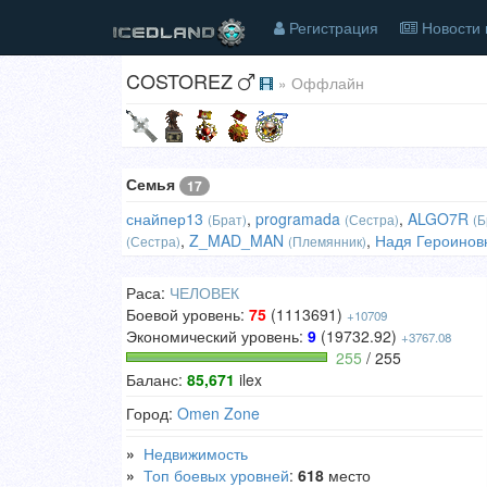
Регистрация
Новости 
COSTOREZ
» Оффлайн
Семья
17
снайпер13
,
programada
,
ALGO7R
(Брат)
(Сестра)
(Б
,
Z_MAD_MAN
,
Надя Героинов
(Сестра)
(Племянник)
Раса:
ЧЕЛОВЕК
Боевой уровень:
75
(1113691)
+10709
Экономический уровень:
9
(19732.92)
+3767.08
255
/ 255
Баланс:
85,671
ilex
Город:
Omen Zone
»
Недвижимость
»
Топ боевых уровней
:
618
место