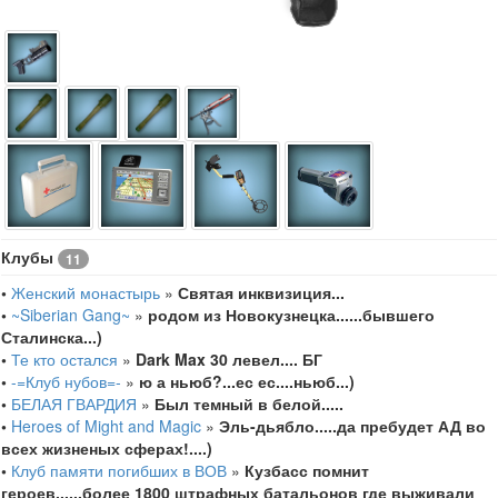
Клубы
11
•
Женский монастырь
»
Святая инквизиция...
•
~Siberian Gang~
»
родом из Новокузнецка......бывшего
Сталинска...)
•
Те кто остался
»
Dark Max 30 левел.... БГ
•
-=Клуб нубов=-
»
ю а ньюб?...ес ес....ньюб...)
•
БЕЛАЯ ГВАРДИЯ
»
Был темный в белой.....
•
Heroes of Might and Magic
»
Эль-дьябло.....да пребудет АД во
всех жизненых сферах!....)
•
Клуб памяти погибших в ВОВ
»
Кузбасс помнит
героев......более 1800 штрафных батальонов где выживали