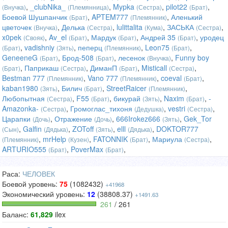
,
_clubNika_
,
Mypka
,
pilot22
,
(Внучка)
(Племянница)
(Сестра)
(Брат)
Боевой Шушпанчик
,
APTEM777
,
Аленький
(Брат)
(Племянник)
цветочек
,
Делька
,
lulittalita
,
ЗАСЬКА
,
(Внучка)
(Сестра)
(Кума)
(Сестра)
x0pek
,
Av_el
,
Мардук
,
Андрей 35
,
уродец
(Свояк)
(Брат)
(Брат)
(Брат)
,
vadishniy
,
пеперц
,
Leon75
,
(Брат)
(Зять)
(Племянник)
(Брат)
GeneeneG
,
Брод-508
,
лесенок
,
Funny boy
(Брат)
(Брат)
(Внучка)
,
Паприкаш
,
ДиманП
,
Misticall
,
(Брат)
(Сестра)
(Брат)
(Сестра)
Bestman 777
,
Vano 777
,
coeval
,
(Племянник)
(Племянник)
(Брат)
kaban1980
,
Билич
,
StreetRaicer
,
(Зять)
(Брат)
(Племянник)
Любопытная
,
F55
,
бикурай
,
Naxim
,
-
(Сестра)
(Брат)
(Зять)
(Брат)
Amazonka-
,
Громоглас_тихоня
,
vestri
,
(Сестра)
(Дедушка)
(Сестра)
Царапки
,
Отражение
,
666Irokez666
,
Gek_Tor
(Дочь)
(Дочь)
(Зять)
,
Galfin
,
ZOToff
,
elll
,
DOKTOR777
(Сын)
(Дядька)
(Зять)
(Дядька)
,
mrHelp
,
FATONNIK
,
Мариула
,
(Племянник)
(Кузен)
(Брат)
(Сестра)
ARTURIO555
,
PoverMax
,
(Брат)
(Брат)
Раса:
ЧЕЛОВЕК
Боевой уровень:
75
(1082432)
+41968
Экономический уровень:
12
(38808.37)
+1491.63
261
/ 261
Баланс:
61,829
ilex