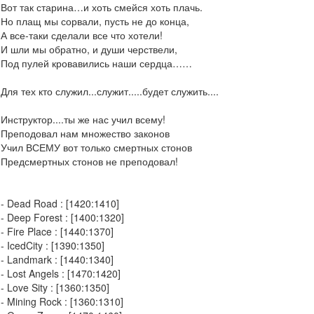
Вот так старина…и хоть смейся хоть плачь.
Но плащ мы сорвали, пусть не до конца,
А все-таки сделали все что хотели!
И шли мы обратно, и души черствели,
Под пулей кровавились наши сердца……
Для тех кто служил...служит.....будет служить....
Инструктор....ты же нас учил всему!
Преподовал нам множество законов
Учил ВСЕМУ вот только смертных стонов
Предсмертных стонов не преподовал!
- Dead Road : [1420:1410]
- Deep Forest : [1400:1320]
- Fire Place : [1440:1370]
- IcedCity : [1390:1350]
- Landmark : [1440:1340]
- Lost Angels : [1470:1420]
- Love Sity : [1360:1350]
- Mining Rock : [1360:1310]