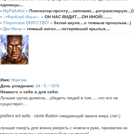
единицы...
•
МуРзИлКа!
»
Плагиатор-прочту....запомню....ретранслирую...))
•
-=ФанКлуб Иных=-
»
ОН НАС ВИДИТ....ОН ИНОЙ!........
•
!Пиратское БРАТСТВО!
»
белая акула....с темным прошлым...)
•
Два Меча
»
темный ангел.....потерявший крылья....
Имя:
Максим
День рождения:
24 / 5 / 1976
Немного о себе и для себя:
Лучшая шутка дьявола....убедить людей в том......что его не
существует....
prefero sol solis - canis illusion-ожидающий заката мира (лат.)
лучшая смерть для воина,умереть с ножом в руке, прихватив на
мрачные равнины как можно больше врагов!