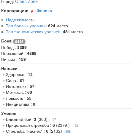
Город:
Omen Zone
Корпорация:
-Феникс-
»
Недвижимость
»
Топ боевых уровней
:
624
место
»
Топ экономических уровней
:
481
место
Боев
8446
Побед :
3389
Поражений :
4898
Ничьих :
159
Навыки
»
Здоровье :
12
»
Сила :
81
»
Интеллект :
57
»
Меткость :
60
»
Ловкость :
55
»
Инициатива :
0
Умения
»
Ближний бой:
3
(303)
+197
»
Прицельная стрельба :
6
(2379 )
+121
»
Стрельба "наспех" :
6
(2132)
+368