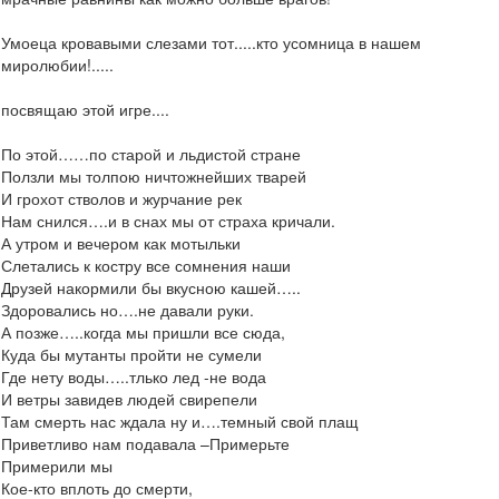
Умоеца кровавыми слезами тот.....кто усомница в нашем
миролюбии!.....
посвящаю этой игре....
По этой……по старой и льдистой стране
Ползли мы толпою ничтожнейших тварей
И грохот стволов и журчание рек
Нам снился….и в снах мы от страха кричали.
А утром и вечером как мотыльки
Слетались к костру все сомнения наши
Друзей накормили бы вкусною кашей…..
Здоровались но….не давали руки.
А позже…..когда мы пришли все сюда,
Куда бы мутанты пройти не сумели
Где нету воды…..тлько лед -не вода
И ветры завидев людей свирепели
Там смерть нас ждала ну и….темный свой плащ
Приветливо нам подавала –Примерьте
Примерили мы
Кое-кто вплоть до смерти,