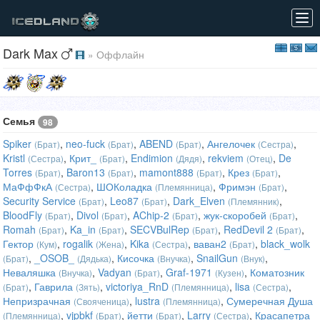
Tog
navi
Dark Max
» Оффлайн
Семья
98
Spiker
,
neo-fuck
,
ABEND
,
Ангелочек
,
(Брат)
(Брат)
(Брат)
(Сестра)
Kristl
,
Крит_
,
Endimion
,
rekviem
,
De
(Сестра)
(Брат)
(Дядя)
(Отец)
Torres
,
Baron13
,
mamont888
,
Крез
,
(Брат)
(Брат)
(Брат)
(Брат)
МаФфФкА
,
ШОКоладка
,
Фримэн
,
(Сестра)
(Племянница)
(Брат)
Security Service
,
Leo87
,
Dark_Elven
,
(Брат)
(Брат)
(Племянник)
BloodFly
,
Divol
,
AChip-2
,
жук-скоробей
,
(Брат)
(Брат)
(Брат)
(Брат)
Romah
,
Ka_in
,
SECVBulRep
,
RedDevil 2
,
(Брат)
(Брат)
(Брат)
(Брат)
Гектор
,
rogalik
,
Kika
,
ваван2
,
black_wolk
(Кум)
(Жена)
(Сестра)
(Брат)
,
_OSOB_
,
Кисочка
,
SnailGun
,
(Брат)
(Дядька)
(Внучка)
(Внук)
Неваляшка
,
Vadyan
,
Graf-1971
,
Коматозник
(Внучка)
(Брат)
(Кузен)
,
Гаврила
,
victoriya_RnD
,
lisa
,
(Брат)
(Зять)
(Племянница)
(Сестра)
Непризрачная
,
lustra
,
Сумеречная Душа
(Свояченица)
(Племянница)
,
vjpbkf
,
йетти
,
Larry
,
Красапетра
(Племянница)
(Брат)
(Брат)
(Сестра)