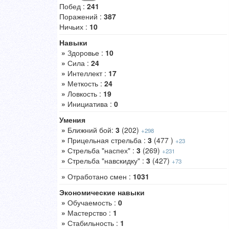
Побед :
241
Поражений :
387
Ничьих :
10
Навыки
»
Здоровье :
10
»
Сила :
24
»
Интеллект :
17
»
Меткость :
24
»
Ловкость :
19
»
Инициатива :
0
Умения
»
Ближний бой:
3
(202)
+298
»
Прицельная стрельба :
3
(477 )
+23
»
Стрельба "наспех" :
3
(269)
+231
»
Стрельба "навскидку" :
3
(427)
+73
»
Отработано смен :
1031
Экономические навыки
»
Обучаемость :
0
»
Мастерство :
1
»
Стабильность :
1