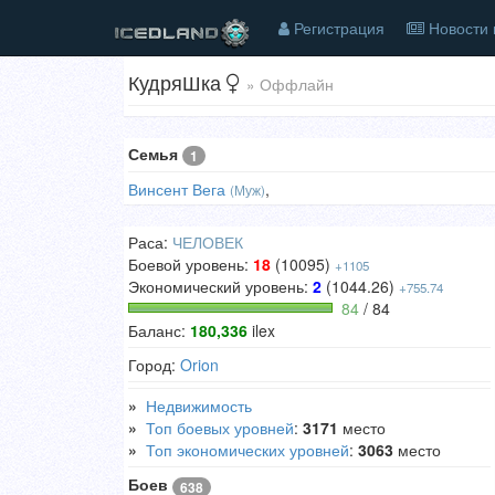
Регистрация
Новости 
КудряШка
» Оффлайн
Семья
1
Винсент Вега
,
(Муж)
Раса:
ЧЕЛОВЕК
Боевой уровень:
18
(10095)
+1105
Экономический уровень:
2
(1044.26)
+755.74
84
/ 84
Баланс:
180,336
ilex
Город:
Orion
»
Недвижимость
»
Топ боевых уровней
:
3171
место
»
Топ экономических уровней
:
3063
место
Боев
638