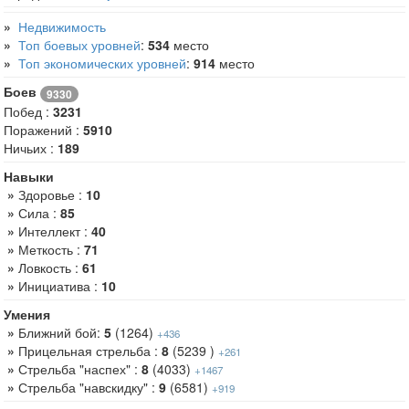
»
Недвижимость
»
Топ боевых уровней
:
534
место
»
Топ экономических уровней
:
914
место
Боев
9330
Побед :
3231
Поражений :
5910
Ничьих :
189
Навыки
»
Здоровье :
10
»
Сила :
85
»
Интеллект :
40
»
Меткость :
71
»
Ловкость :
61
»
Инициатива :
10
Умения
»
Ближний бой:
5
(1264)
+436
»
Прицельная стрельба :
8
(5239 )
+261
»
Стрельба "наспех" :
8
(4033)
+1467
»
Стрельба "навскидку" :
9
(6581)
+919