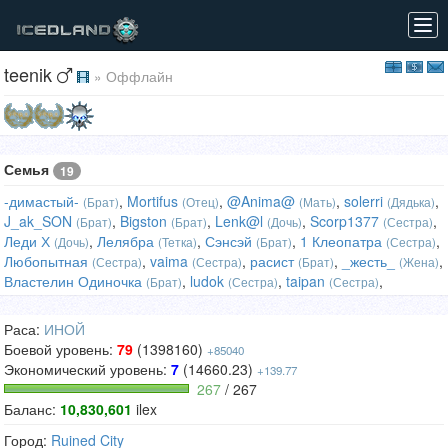
Tog
navi
teenik
» Оффлайн
Семья
19
-димастый-
,
Mortifus
,
@Anima@
,
solerri
,
(Брат)
(Отец)
(Мать)
(Дядька)
J_ak_SON
,
Bigston
,
Lenk@l
,
Scorp1377
,
(Брат)
(Брат)
(Дочь)
(Сестра)
Леди Х
,
Лелябра
,
Сэнсэй
,
1 Клеопатра
,
(Дочь)
(Тетка)
(Брат)
(Сестра)
Любопытная
,
vaima
,
расист
,
_жесть_
,
(Сестра)
(Сестра)
(Брат)
(Жена)
Властелин Одиночка
,
ludok
,
taipan
,
(Брат)
(Сестра)
(Сестра)
Раса:
ИНОЙ
Боевой уровень:
79
(1398160)
+85040
Экономический уровень:
7
(14660.23)
+139.77
267
/ 267
Баланс:
10,830,601
ilex
Город:
Ruined City