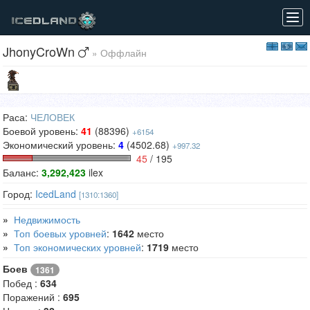
Tog
navi
JhonyCroWn
» Оффлайн
Раса:
ЧЕЛОВЕК
Боевой уровень:
41
(88396)
+6154
Экономический уровень:
4
(4502.68)
+997.32
45
/ 195
Баланс:
3,292,423
ilex
Город:
IcedLand
[1310:1360]
»
Недвижимость
»
Топ боевых уровней
:
1642
место
»
Топ экономических уровней
:
1719
место
Боев
1361
Побед :
634
Поражений :
695