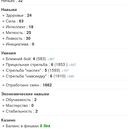
Ничьих :
32
Навыки
»
Здоровье :
24
»
Сила :
63
»
Интеллект :
18
»
Меткость :
25
»
Ловкость :
30
»
Инициатива :
0
Умения
»
Ближний бой:
4
(583)
+367
»
Прицельная стрельба :
6
(1853 )
+647
»
Стрельба "наспех" :
5
(1593)
+107
»
Стрельба "навскидку" :
6
(1910)
+590
»
Отработано смен :
1662
Экономические навыки
»
Обучаемость :
2
»
Мастерство :
0
»
Стабильность :
2
Казино
»
Баланс в фишках
0 ilex