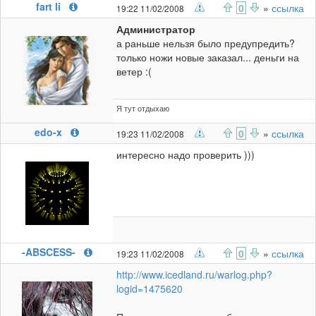
fart li
0
»
ссылка
19:22 11/02/2008
Администратор
а раньше нельзя было предупредить?
только ножи новые заказал... деньги на
ветер :(
Я тут отдыхаю
edo-x
0
»
ссылка
19:23 11/02/2008
интересно надо проверить )))
-ABSCESS-
0
»
ссылка
19:23 11/02/2008
http://www.icedland.ru/warlog.php?
logid=1475620