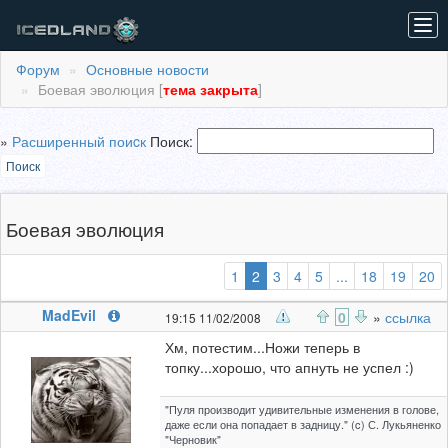
Tog
navi
Форум
Основные новости
Боевая эволюция [
тема закрыта
]
»
Расширенный поиcк
Поиск:
Поиск
Боевая эволюция
(выбранная)
1
2
3
4
5
...
18
19
20
MadEvil
0
»
ссылка
19:15 11/02/2008
Хм, потестим...Ножи теперь в
топку...хорошо, что апнуть не успел :)
"Пуля производит удивительные изменения в голове,
даже если она попадает в задницу." (c) С. Лукьяненко
"Черновик"