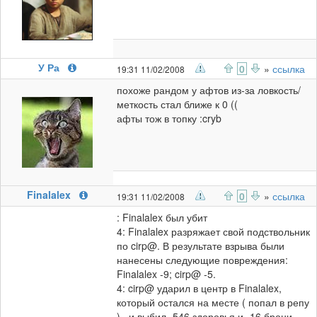
У Ра
0
»
ссылка
19:31 11/02/2008
похоже рандом у афтов из-за ловкость/
меткость стал ближе к 0 ((
афты тож в топку :cryb
Finalalex
0
»
ссылка
19:31 11/02/2008
: Finalalex был убит
4: Finalalex разряжает свой подствольник
по cirp@. В результате взрыва были
нанесены следующие повреждения:
Finalalex -9; cirp@ -5.
4: cirp@ ударил в центр в Finalalex,
который остался на месте ( попал в репу
) , и выбил -546 здоровья и -16 брони