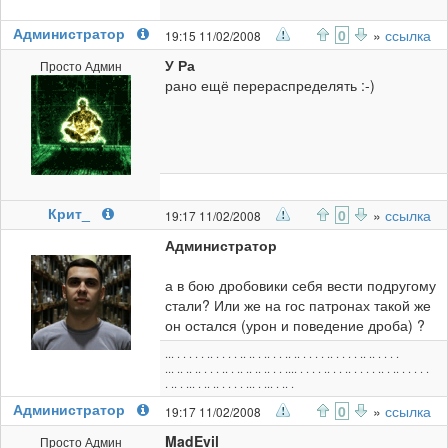
Администратор
0
»
ссылка
19:15 11/02/2008
У Ра
Просто Админ
рано ещё перераспределять :-)
Крит_
0
»
ссылка
19:17 11/02/2008
Администратор
а в бою дробовики себя вести подругому
стали? Или же на гос патронах такой же
он остался (урон и поведение дроба) ?
... . . . . . .. . . . . .. .. . .. . . .. .. . . . . .. . . . . .. .. . . . .
... .. .. .. . . . .. . .. .. .. .. . . .... . . . . .. . . .. . . . . .. . .. . . . . .
. .. . ... . .. .. . . . . ... . ... . .. .
Администратор
0
»
ссылка
19:17 11/02/2008
MadEvil
Просто Админ