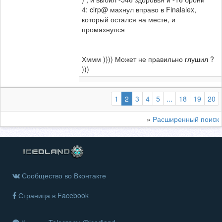
4: cirp@ махнул вправо в Finalalex,
который остался на месте, и
промахнулся
Хммм )))) Может не правильно глушил ?
)))
(выбранная)
1
2
3
4
5
...
18
19
20
»
Расширенный поиcк
Сообщество во Вконтакте
Страница в Facebook