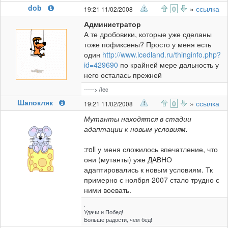
dob
0
»
ссылка
19:21 11/02/2008
Администратор
А те дробовики, которые уже сделаны
тоже пофиксены? Просто у меня есть
один
http://www.icedland.ru/thinginfo.php?
id=429690
по крайней мере дальность у
него осталась прежней
-----> Лес
Шапокляк
0
»
ссылка
19:21 11/02/2008
Мутанты находятся в стадии
адаптации к новым условиям.
:roll у меня сложилось впечатление, что
они (мутанты) уже ДАВНО
адаптировались к новым условиям. Тк
примерно с ноября 2007 стало трудно с
ними воевать.
.
Удачи и Побед!
Больше радости, чем бед!