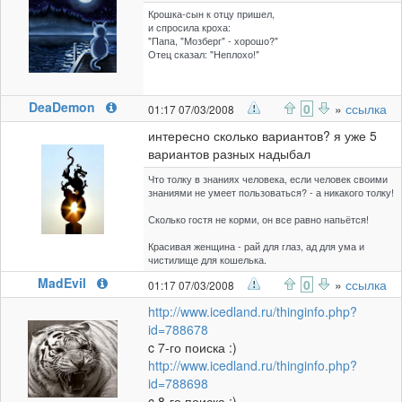
Крошка-сын к отцу пришел,
и спросила кроха:
"Папа, "Мозберг" - хорошо?"
Отец сказал: "Неплохо!"
DeaDemon
0
»
ссылка
01:17 07/03/2008
интересно сколько вариантов? я уже 5
вариантов разных надыбал
Что толку в знаниях человека, если человек своими
знаниями не умеет пользоваться? - а никакого толку!
Сколько гостя не корми, он все равно напьётся!
Красивая женщина - рай для глаз, ад для ума и
чистилище для кошелька.
MadEvil
0
»
ссылка
01:17 07/03/2008
http://www.icedland.ru/thinginfo.php?
id=788678
c 7-го поиска :)
http://www.icedland.ru/thinginfo.php?
id=788698
c 8-го поиска :)