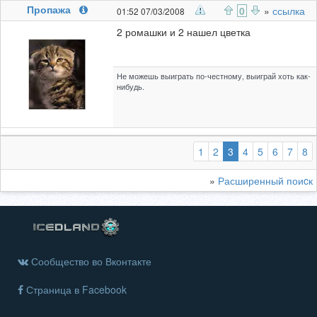
Пропажа
0
»
ссылка
01:52 07/03/2008
2 ромашки и 2 нашел цветка
Не можешь выиграть по-честному, выиграй хоть как-
нибудь.
(выбранная)
1
2
3
4
5
6
7
8
»
Расширенный поиcк
Сообщество во Вконтакте
Страница в Facebook