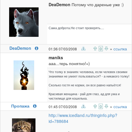
DeaDemon
Потому что дареные уже :)
Сама доброта.Не стоит проверять....
DeaDemon
0
»
ссылка
01:36 07/03/2008
maniks
ааа...терь понятно!=)
Что толку в знаниях человека, если человек своими
знаниями не умеет пользоваться? - а никакого толку!
Сколько гостя не корми, он все равно напьётся!
Красивая женщина - рай для глаз, ад для ума и
чистилище для кошелька.
Пропажа
0
»
ссылка
01:45 07/03/2008
http://www.icedland.ru/thinginfo.php?
id=788684