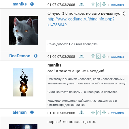
maniks
0
»
ссылка
01:07 07/03/2008
О чудо :) 8 поисков, но зато целый куст :)
http://www.icedland.ru/thinginfo.php?
id=788642
Сама доброта.Не стоит проверять....
DeaDemon
0
»
ссылка
01:09 07/03/2008
maniks
ого! я такого еще не находил!
Что толку в знаниях человека, если человек своими
знаниями не умеет пользоваться? - а никакого толку!
Сколько гостя не корми, он все равно напьётся!
Красивая женщина - рай для глаз, ад для ума и
чистилище для кошелька.
aleman
0
»
ссылка
01:10 07/03/2008
первый же поиск - цветок