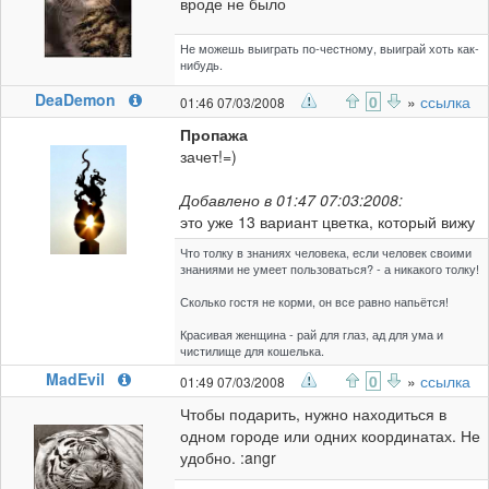
вроде не было
Не можешь выиграть по-честному, выиграй хоть как-
нибудь.
DeaDemon
0
»
ссылка
01:46 07/03/2008
Пропажа
зачет!=)
Добавлено в 01:47 07:03:2008:
это уже 13 вариант цветка, который вижу
Что толку в знаниях человека, если человек своими
знаниями не умеет пользоваться? - а никакого толку!
Сколько гостя не корми, он все равно напьётся!
Красивая женщина - рай для глаз, ад для ума и
чистилище для кошелька.
MadEvil
0
»
ссылка
01:49 07/03/2008
Чтобы подарить, нужно находиться в
одном городе или одних координатах. Не
удобно. :angr