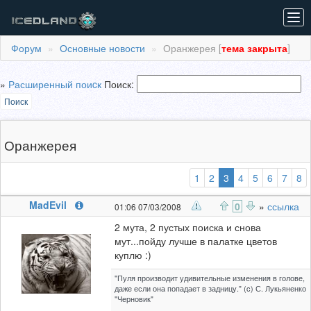
Tog
navi
Форум
Основные новости
Оранжерея [
тема закрыта
]
»
Расширенный поиcк
Поиск:
Поиск
Оранжерея
(выбранная)
1
2
3
4
5
6
7
8
MadEvil
0
»
ссылка
01:06 07/03/2008
2 мута, 2 пустых поиска и снова
мут...пойду лучше в палатке цветов
куплю :)
"Пуля производит удивительные изменения в голове,
даже если она попадает в задницу." (c) С. Лукьяненко
"Черновик"