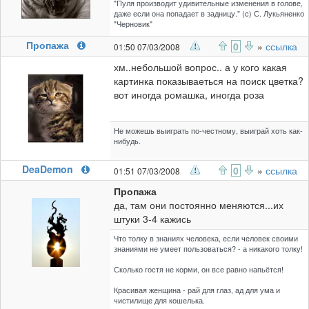
"Пуля производит удивительные изменения в голове,
даже если она попадает в задницу." (c) С. Лукьяненко
"Черновик"
Пропажа
0
»
ссылка
01:50 07/03/2008
хм..небольшой вопрос.. а у кого какая
картинка показываеться на поиск цветка?
вот иногда ромашка, иногда роза
Не можешь выиграть по-честному, выиграй хоть как-
нибудь.
DeaDemon
0
»
ссылка
01:51 07/03/2008
Пропажа
да, там они постоянно меняются...их
штуки 3-4 кажись
Что толку в знаниях человека, если человек своими
знаниями не умеет пользоваться? - а никакого толку!
Сколько гостя не корми, он все равно напьётся!
Красивая женщина - рай для глаз, ад для ума и
чистилище для кошелька.