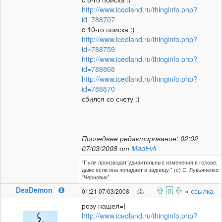
http://www.icedland.ru/thinginfo.php?
id=788707
c 10-го поиска :)
http://www.icedland.ru/thinginfo.php?
id=788759
http://www.icedland.ru/thinginfo.php?
id=788868
http://www.icedland.ru/thinginfo.php?
id=788870
сбился со счету :)
Последнее редактирование: 02:02
07/03/2008 от
MadEvil
"Пуля производит удивительные изменения в голове,
даже если она попадает в задницу." (c) С. Лукьяненко
"Черновик"
DeaDemon
0
»
ссылка
01:21 07/03/2008
розу нашел=)
http://www.icedland.ru/thinginfo.php?