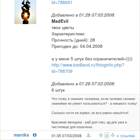
id=788691
Добавлено в 01:28 07:03:2008:
MadEvil
твои цветы
Характеристики:
Прочность (дней): 28
Пригоден до: 04.04.2008
а у меня 5 штук без ограничителей=))))
http://www.icedland.ru/thinginfo.php?
id=788709
Добавлено в 01:28 07:03:2008:
6 штук
Что толку в знаниях человека, если человек своими
знаниями не умеет пользоваться? - а никакого толку!
Сколько гостя не корми, он все равно напьётся!
Красивая женщина - рай для глаз, ад для ума и
чистилище для кошелька.
maniks
0
»
ссылка
01:35 07/03/2008